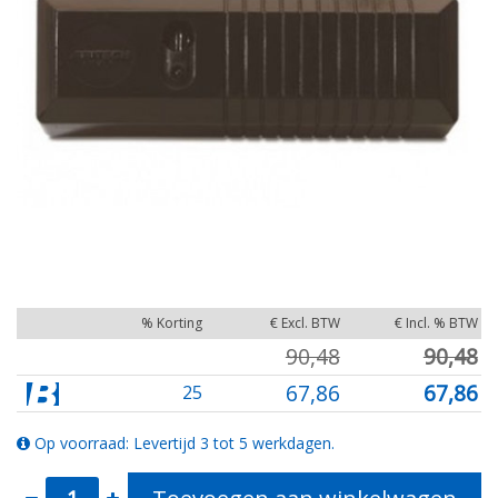
% Korting
€ Excl. BTW
€ Incl. % BTW
90,48
90,48
67,86
67,86
25
Op voorraad: Levertijd 3 tot 5 werkdagen.