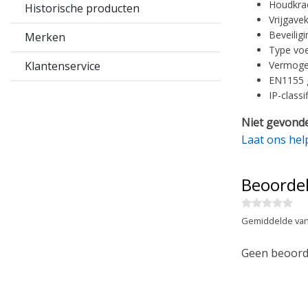
Houdkrac
Historische producten
Vrijgave
Beveiligi
Merken
Type voe
Klantenservice
Vermogen
EN1155 
IP-classi
Niet gevonde
Laat ons hel
Beoorde
Gemiddelde van
Geen beoorde