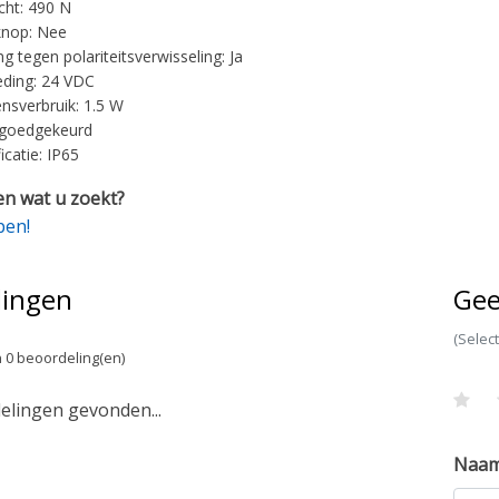
ht: 490 N
knop: Nee
ng tegen polariteitsverwisseling: Ja
ding: 24 VDC
sverbruik: 1.5 W
goedgekeurd
ficatie: IP65
n wat u zoekt?
pen!
lingen
Gee
(Selec
 0 beoordeling(en)
lingen gevonden...
Naa