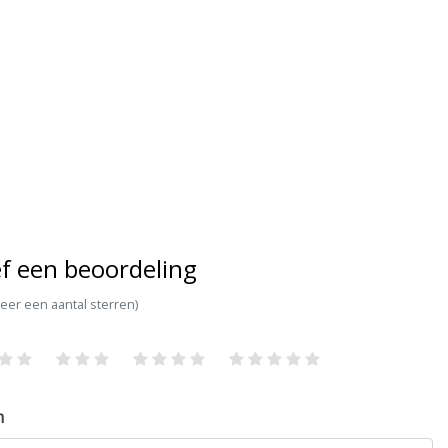
f een beoordeling
teer een aantal sterren)
m