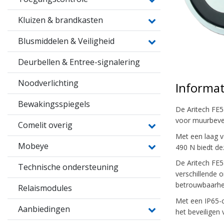
Kluizen & brandkasten
Blusmiddelen & Veiligheid
Deurbellen & Entree-signalering
Noodverlichting
Informat
Bewakingsspiegels
De Aritech FE5
voor muurbeves
Comelit overig
Met een laag v
Mobeye
490 N biedt de
De Aritech FE5
Technische ondersteuning
verschillende 
betrouwbaarhe
Relaismodules
Met een IP65-c
Aanbiedingen
het beveilige