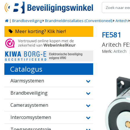
|
Brandbeveiliging
Brandmeldinstallaties (Conventioneel)
Aritech
Meer korting? Klik hier!
FE581
Aritech F
Merk:
Aritech
Catalogus
Alarmsystemen
Brandbeveiliging
Camerasystemen
Intercomsystemen
Toegangscontrole