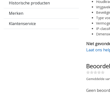
Houdkrac
Historische producten
Vrijgave
Beveiligi
Merken
Type voe
Klantenservice
Vermogen
IP-classi
Dimensie
Niet gevonde
Laat ons hel
Beoorde
Gemiddelde van
Geen beoorde