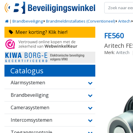
|
Brandbeveiliging
Brandmeldinstallaties (Conventioneel)
Aritech
Meer korting? Klik hier!
FE560
Aritech F
Merk:
Aritech
Catalogus
Alarmsystemen
Brandbeveiliging
Camerasystemen
Intercomsystemen
Toegangscontrole