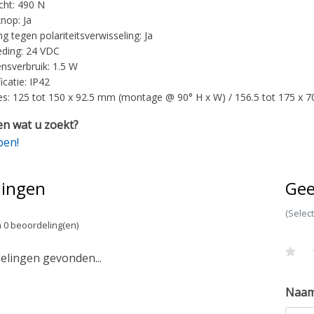
ht: 490 N
knop: Ja
ng tegen polariteitsverwisseling: Ja
ding: 24 VDC
sverbruik: 1.5 W
ficatie: IP42
s: 125 tot 150 x 92.5 mm (montage @ 90° H x W) / 156.5 tot 175 x
n wat u zoekt?
pen!
lingen
Gee
(Selec
 0 beoordeling(en)
lingen gevonden...
Naa