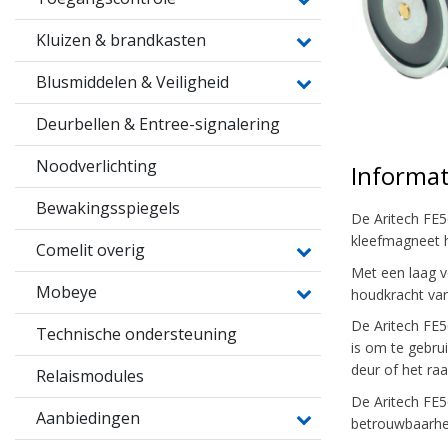
Kluizen & brandkasten
Blusmiddelen & Veiligheid
Deurbellen & Entree-signalering
Noodverlichting
Informat
Bewakingsspiegels
De Aritech FE5
kleefmagneet h
Comelit overig
Met een laag v
Mobeye
houdkracht van
De Aritech FE5
Technische ondersteuning
is om te gebru
deur of het ra
Relaismodules
De Aritech FE5
Aanbiedingen
betrouwbaarhe