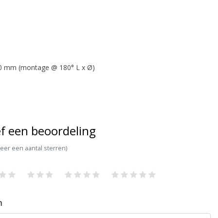
 70 mm (montage @ 180° L x Ø)
f een beoordeling
teer een aantal sterren)
m