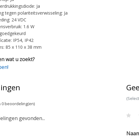
rdrukkingsdiode: Ja
ng tegen polariteitsverwisseling: Ja
ding: 24 VDC
sverbruik: 1.6 W
goedgekeurd
ficatie: IP54, IP42
s: 85 x 110 x 38 mm
n wat u zoekt?
pen!
lingen
Gee
(Selec
 0 beoordeling(en)
lingen gevonden...
Naa