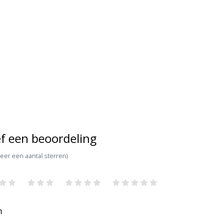
f een beoordeling
teer een aantal sterren)
m