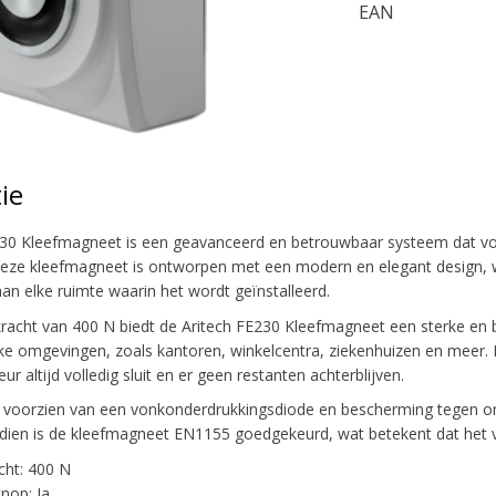
EAN
ie
30 Kleefmagneet is een geavanceerd en betrouwbaar systeem dat vo
Deze kleefmagneet is ontworpen met een modern en elegant design, wa
aan elke ruimte waarin het wordt geïnstalleerd.
acht van 400 N biedt de Aritech FE230 Kleefmagneet een sterke en b
kke omgevingen, zoals kantoren, winkelcentra, ziekenhuizen en meer.
r altijd volledig sluit en er geen restanten achterblijven.
 voorzien van een vonkonderdrukkingsdiode en bescherming tegen omg
dien is de kleefmagneet EN1155 goedgekeurd, wat betekent dat het 
ht: 400 N
knop: Ja