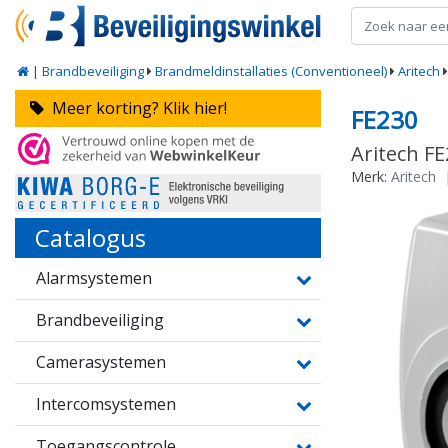
|
Brandbeveiliging
Brandmeldinstallaties (Conventioneel)
Aritech
Meer korting? Klik hier!
FE230
Aritech F
Merk:
Aritech
Catalogus
Alarmsystemen
Brandbeveiliging
Camerasystemen
Intercomsystemen
Toegangscontrole