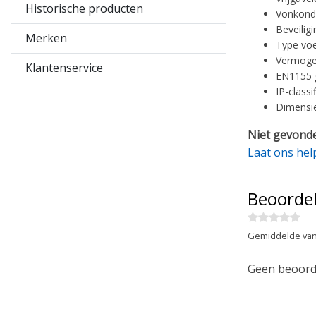
Historische producten
Vonkonde
Beveiligi
Merken
Type voe
Vermogen
Klantenservice
EN1155 
IP-classi
Dimensie
Niet gevonde
Laat ons hel
Beoorde
Gemiddelde van
Geen beoorde