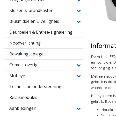
Kluizen & brandkasten
Blusmiddelen & Veiligheid
Deurbellen & Entree-signalering
Noodverlichting
Informat
Bewakingsspiegels
De Aritech FE2
en -controle. 
Comelit overig
toevoeging is 
Mobeye
Met een houdkr
gebruik in dru
Technische ondersteuning
waardoor de deu
Het systeem is
Relaismodules
gebruik. Boven
Aanbiedingen
Houdkrac
Vrijgave