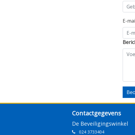
E-ma
Beric
Beo
Contactgegevens
De Beveiligingswinkel
024 3733404