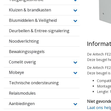
Kluizen & brandkasten
Blusmiddelen & Veiligheid
Deurbellen & Entree-signalering
Noodverlichting
Informat
Bewakingsspiegels
De Aritech FE2
Deze beugel h
Comelit overig
De Aritech FE
Mobeye
Deze beugel is
Compatib
Technische ondersteuning
Montage
Lengte:
Relaismodules
Niet gevonde
Aanbiedingen
Laat ons hel