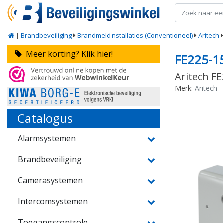
|
Brandbeveiliging
Brandmeldinstallaties (Conventioneel)
Aritech
Meer korting? Klik hier!
FE225-1
Aritech F
Merk:
Aritech
Catalogus
Alarmsystemen
Brandbeveiliging
Camerasystemen
Intercomsystemen
Toegangscontrole