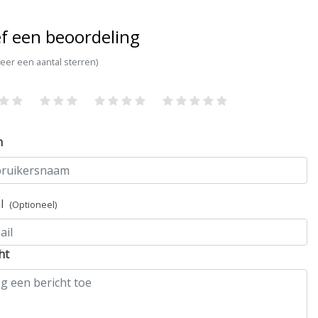
f een beoordeling
teer een aantal sterren)
m
il
(Optioneel)
ht