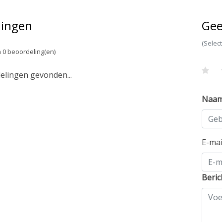
lingen
Gee
(Selec
 0 beoordeling(en)
lingen gevonden...
Naa
E-ma
Beric