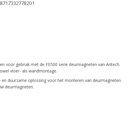
8717332778201
rpen voor gebruik met de FE500 serie deurmagneten van Aritech.
owel vloer- als wandmontage.
ge en duurzame oplossing voor het monteren van deurmagneten.
r uw deurmagneten.