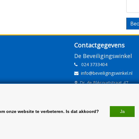
Beo
Contactgegevens
De Beveiligingswinkel
024 3733404
info@beveiligingswinkel.nl
Dr. de Blécourtstraat 47
6541DD Nijmegen
www.beveiligingswinkel.nl
KvK: 09.16.10.01
om onze website te verbeteren. Is dat akkoord?
Ja
BTW: NL 81.60.68.707.B01