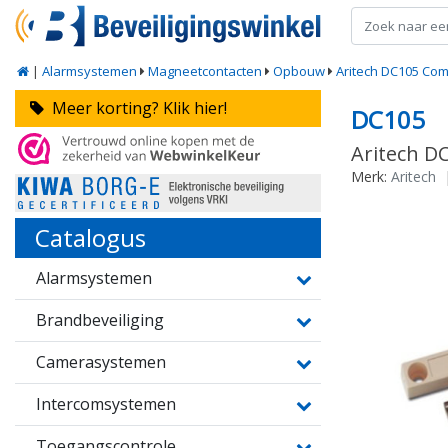
|
Alarmsystemen
Magneetcontacten
Opbouw
Aritech DC105 Com
Meer korting? Klik hier!
DC105
Aritech D
Merk:
Aritech
Catalogus
Alarmsystemen
Brandbeveiliging
Camerasystemen
Intercomsystemen
Toegangscontrole