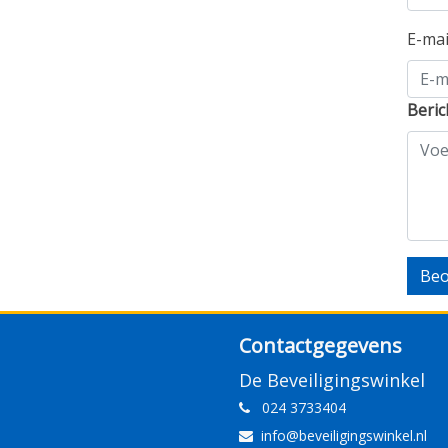
E-ma
Beric
Beo
Contactgegevens
De Beveiligingswinkel
024 3733404
info@beveiligingswinkel.nl