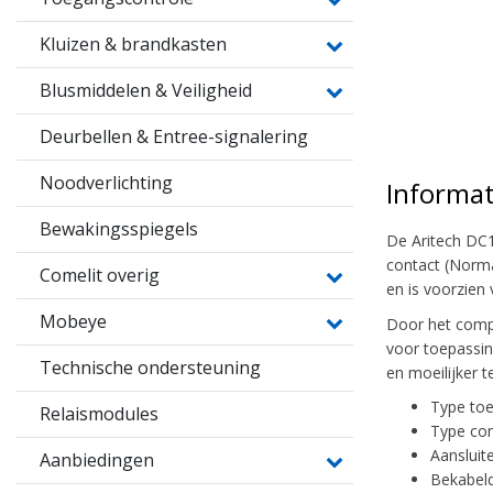
Kluizen & brandkasten
Blusmiddelen & Veiligheid
Deurbellen & Entree-signalering
Noodverlichting
Informat
Bewakingsspiegels
De Aritech DC1
contact (Norma
Comelit overig
en is voorzien
Mobeye
Door het compa
voor toepassin
Technische ondersteuning
en moeilijker t
Type to
Relaismodules
Type con
Aansluit
Aanbiedingen
Bekabeld