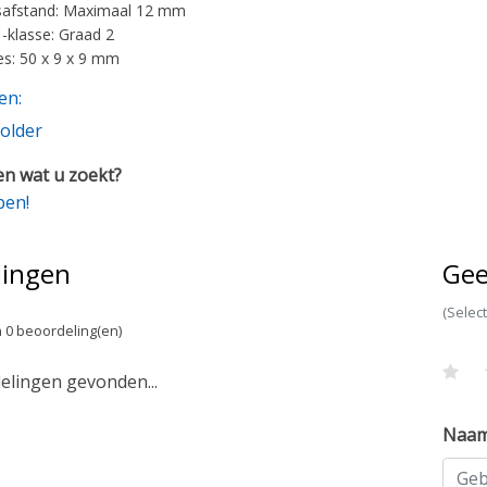
safstand: Maximaal 12 mm
klasse: Graad 2
s: 50 x 9 x 9 mm
en:
older
n wat u zoekt?
pen!
lingen
Gee
(Selec
 0 beoordeling(en)
lingen gevonden...
Naa