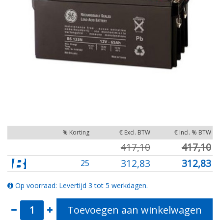
% Korting
€ Excl. BTW
€ Incl. % BTW
417,10
417,10
312,83
312,83
25
Op voorraad: Levertijd 3 tot 5 werkdagen.
Toevoegen aan winkelwagen