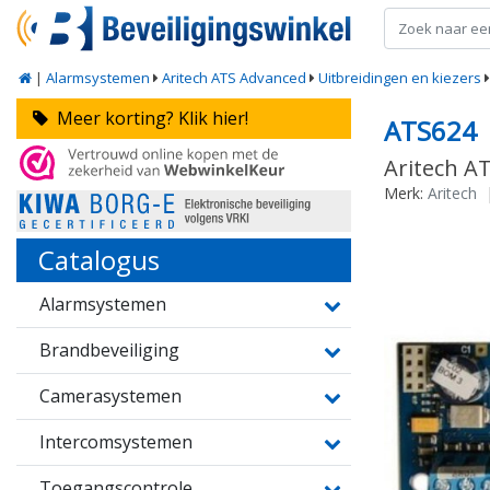
|
Alarmsystemen
Aritech ATS Advanced
Uitbreidingen en kiezers
Meer korting? Klik hier!
ATS624
Aritech AT
Merk:
Aritech
Catalogus
Alarmsystemen
Brandbeveiliging
Camerasystemen
Intercomsystemen
Toegangscontrole