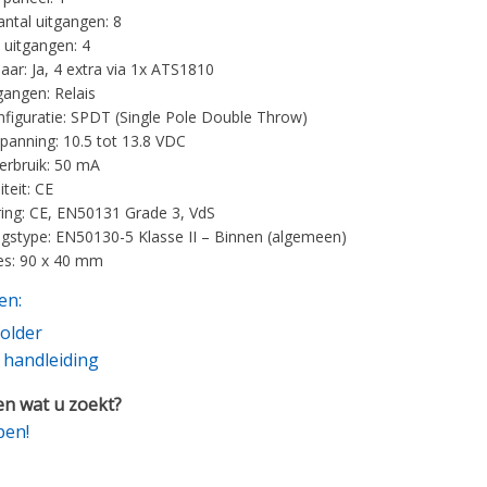
antal uitgangen: 8
uitgangen: 4
baar: Ja, 4 extra via 1x ATS1810
gangen: Relais
nfiguratie: SPDT (Single Pole Double Throw)
spanning: 10.5 tot 13.8 VDC
rbruik: 50 mA
teit: CE
ering: CE, EN50131 Grade 3, VdS
stype: EN50130-5 Klasse II – Binnen (algemeen)
es: 90 x 40 mm
en:
older
e handleiding
n wat u zoekt?
pen!