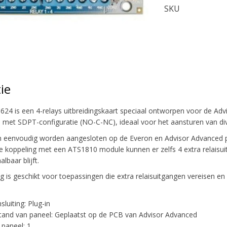
SKU
ie
624 is een 4-relays uitbreidingskaart speciaal ontworpen voor de Advi
n met SDPT-configuratie (NO-C-NC), ideaal voor het aansturen van dive
eenvoudig worden aangesloten op de Everon en Advisor Advanced pa
e koppeling met een ATS1810 module kunnen er zelfs 4 extra relais
albaar blijft.
ng is geschikt voor toepassingen die extra relaisuitgangen vereisen 
luiting: Plug-in
tand van paneel: Geplaatst op de PCB van Advisor Advanced
 paneel: 1