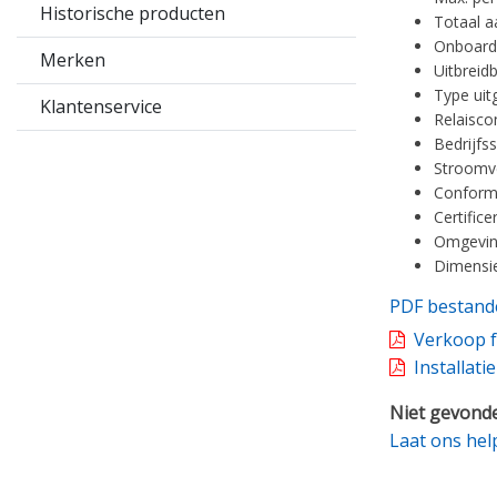
Historische producten
Totaal a
Onboard 
Merken
Uitbreid
Type uit
Klantenservice
Relaisco
Bedrijfs
Stroomve
Conformi
Certific
Omgeving
Dimensi
PDF bestand
Verkoop f
Installati
Niet gevonde
Laat ons hel