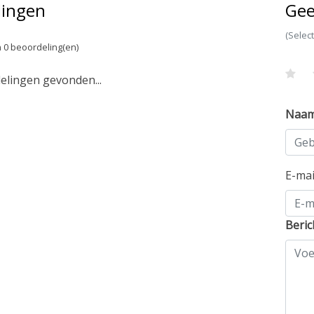
lingen
Gee
(Selec
 0 beoordeling(en)
lingen gevonden...
Naa
E-ma
Beric