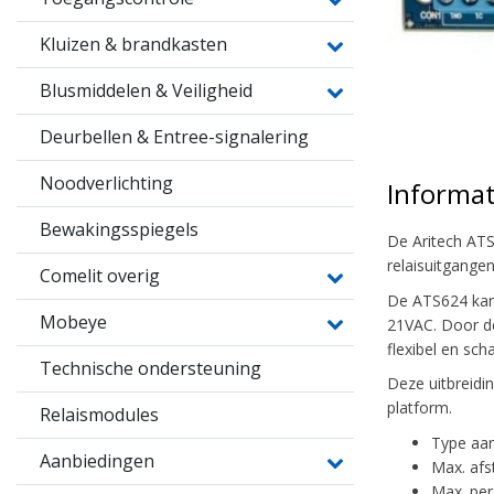
Kluizen & brandkasten
Blusmiddelen & Veiligheid
Deurbellen & Entree-signalering
Noodverlichting
Informat
Bewakingsspiegels
De Aritech ATS
relaisuitgange
Comelit overig
De ATS624 kan 
Mobeye
21VAC. Door d
flexibel en scha
Technische ondersteuning
Deze uitbreidi
platform.
Relaismodules
Type aans
Aanbiedingen
Max. afs
Max. per