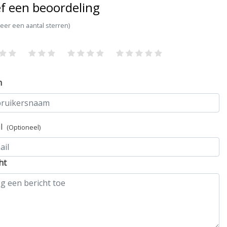
f een beoordeling
teer een aantal sterren)
m
il
(Optioneel)
ht