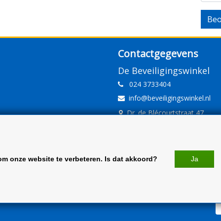
Beo
Contactgegevens
De Beveiligingswinkel
024 3733404
info@beveiligingswinkel.nl
Dr. de Blécourtstraat 47
6541DD Nijmegen
www.beveiligingswinkel.nl
KvK: 09.16.10.01
om onze website te verbeteren. Is dat akkoord?
Ja
BTW: NL 81.60.68.707.B01