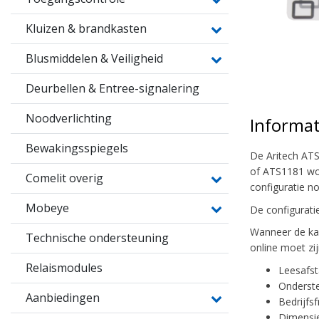
Kluizen & brandkasten
Blusmiddelen & Veiligheid
Deurbellen & Entree-signalering
Noodverlichting
Informat
Bewakingsspiegels
De Aritech ATS
of ATS1181 wo
Comelit overig
configuratie no
Mobeye
De configurati
Wanneer de ka
Technische ondersteuning
online moet zi
Relaismodules
Leesafst
Onderste
Aanbiedingen
Bedrijfs
Dimensi