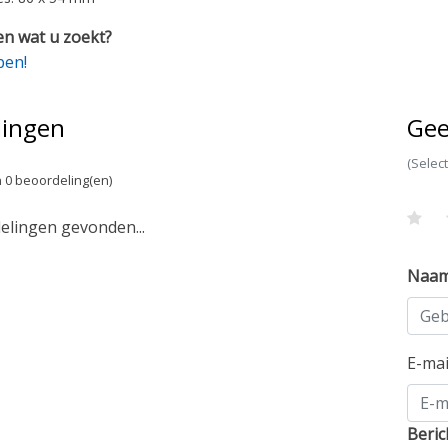
n wat u zoekt?
pen!
lingen
Gee
(Selec
 0 beoordeling(en)
lingen gevonden...
Naa
E-ma
Beric