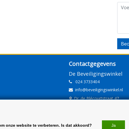
Beo
Contactgegevens
De Beveiligingswinkel
024 3733404
info@beveiligingswinkel.nl
Dr. de Blécourtstraat 47
6541DD Nijmegen
www.beveiligingswinkel.nl
KvK: 09.16.10.01
om onze website te verbeteren. Is dat akkoord?
Ja
BTW: NL 81.60.68.707.B01