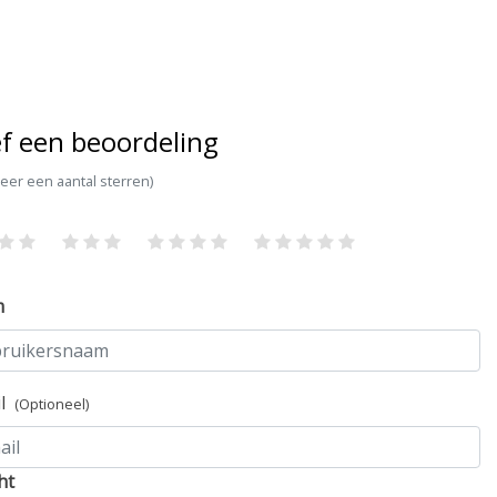
f een beoordeling
teer een aantal sterren)
m
il
(Optioneel)
ht