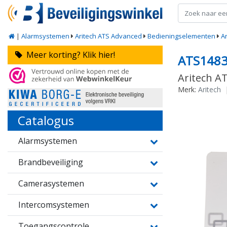
|
Alarmsystemen
Aritech ATS Advanced
Bedieningselementen
A
Meer korting? Klik hier!
ATS148
Aritech A
Merk:
Aritech
Catalogus
Alarmsystemen
Brandbeveiliging
Camerasystemen
Intercomsystemen
Toegangscontrole