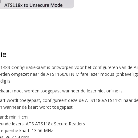
ie
1483 Configuratiekaart is ontworpen voor het configureren van de 
rden omgezet naar de ATS1160/61N Mifare lezer modus (onbeveili
dig is.
ekaart moet worden toegepast wanneer de lezer niet online is.
art wordt toegepast, configureert deze de ATS1180/ATS1181 naar de
jn wanneer de kaart wordt toegepast.
and: min 1 cm
unde lezers: ATS ATS118x Secure Readers
frequentie kaart: 13.56 MHz
es: 86 x 54 mm