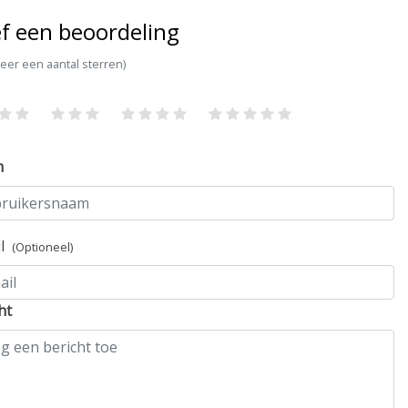
f een beoordeling
teer een aantal sterren)
m
il
(Optioneel)
ht