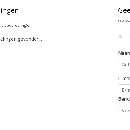
lingen
Gee
(Selec
 0 beoordeling(en)
lingen gevonden...
Naa
E-ma
Beric