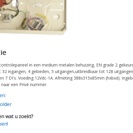
ie
ontrolepaneel in een medium metalen behuizing, EN grade 2 gekeurd. 
ot 32 ingangen, 4 gebieden, 5 uitgangen,uitbreidbaar tot 128 uitgan
 en 7 DI's. Voeding 12Vdc-1A. Afmeting 388x315x85mm (hxbxd). Ing
 naar een Privé nummer.
en:
older
n wat u zoekt?
pen!