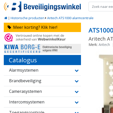
|
Historische producten
Aritech ATS1000 alarmcentrale
Meer korting? Klik hier!
ATS100
Aritech A
Merk:
Aritech
Catalogus
Alarmsystemen
Brandbeveiliging
Camerasystemen
Intercomsystemen
Toegangscontrole