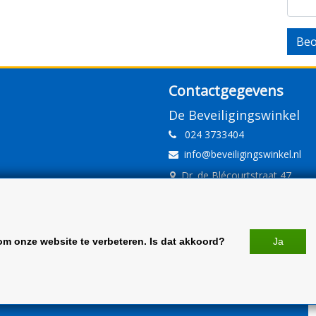
Beo
Contactgegevens
De Beveiligingswinkel
024 3733404
info@beveiligingswinkel.nl
Dr. de Blécourtstraat 47
6541DD Nijmegen
www.beveiligingswinkel.nl
KvK: 09.16.10.01
om onze website te verbeteren. Is dat akkoord?
Ja
BTW: NL 81.60.68.707.B01