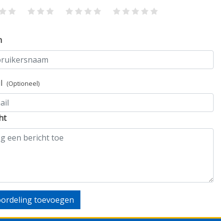
m
il
(Optioneel)
ht
ordeling toevoegen