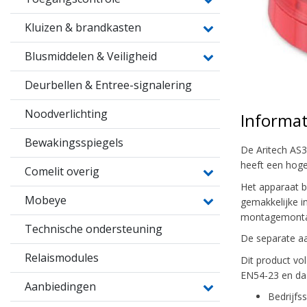
Kluizen & brandkasten
Blusmiddelen & Veiligheid
Deurbellen & Entree-signalering
Noodverlichting
Informat
Bewakingsspiegels
De Aritech AS36
heeft een hoge 
Comelit overig
Het apparaat b
Mobeye
gemakkelijke i
montagemontage
Technische ondersteuning
De separate aan
Relaismodules
Dit product vo
EN54-23 en daa
Aanbiedingen
Bedrijfs