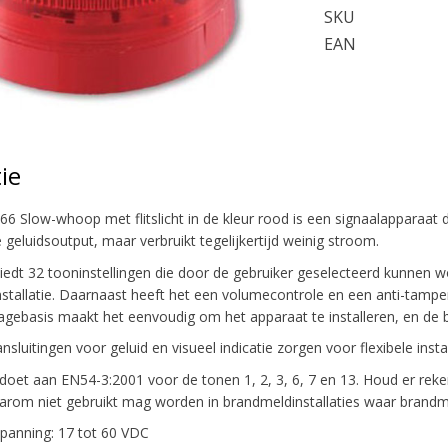
SKU
EAN
ie
6 Slow-whoop met flitslicht in de kleur rood is een signaalapparaat d
geluidsoutput, maar verbruikt tegelijkertijd weinig stroom.
iedt 32 tooninstellingen die door de gebruiker geselecteerd kunnen 
nstallatie. Daarnaast heeft het een volumecontrole en een anti-tampe
basis maakt het eenvoudig om het apparaat te installeren, en de b
sluitingen voor geluid en visueel indicatie zorgen voor flexibele instal
ldoet aan EN54-3:2001 voor de tonen 1, 2, 3, 6, 7 en 13. Houd er reke
rom niet gebruikt mag worden in brandmeldinstallaties waar brandme
spanning: 17 tot 60 VDC