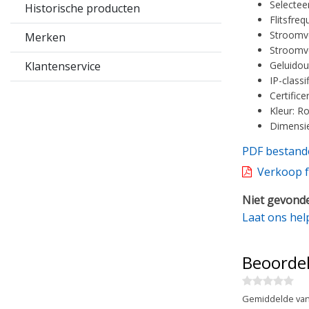
Selectee
Historische producten
Flitsfreq
Stroomve
Merken
Stroomve
Klantenservice
Geluidou
IP-classi
Certifice
Kleur: R
Dimensi
PDF bestand
Verkoop f
Niet gevonde
Laat ons hel
Beoorde
Gemiddelde van