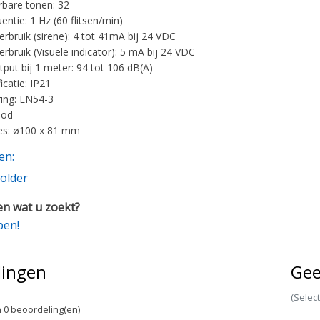
rbare tonen: 32
uentie: 1 Hz (60 flitsen/min)
rbruik (sirene): 4 tot 41mA bij 24 VDC
rbruik (Visuele indicator): 5 mA bij 24 VDC
tput bij 1 meter: 94 tot 106 dB(A)
ficatie: IP21
ring: EN54-3
ood
es: ø100 x 81 mm
en:
older
n wat u zoekt?
pen!
lingen
Gee
(Selec
 0 beoordeling(en)