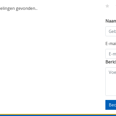
lingen gevonden...
Naa
E-ma
Beric
Beo