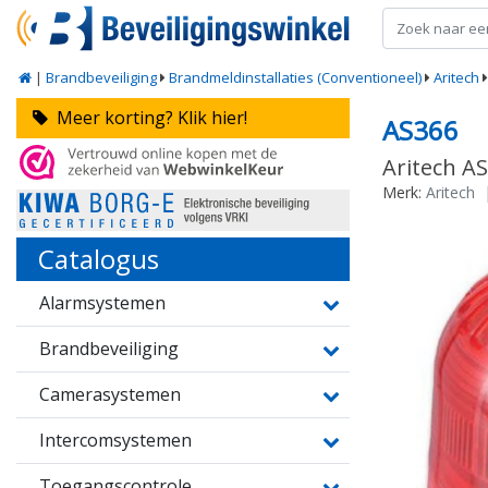
|
Brandbeveiliging
Brandmeldinstallaties (Conventioneel)
Aritech
Meer korting? Klik hier!
AS366
Aritech AS
Merk:
Aritech
Catalogus
Alarmsystemen
Brandbeveiliging
Camerasystemen
Intercomsystemen
Toegangscontrole