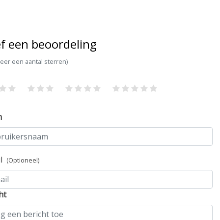
f een beoordeling
teer een aantal sterren)
m
il
(Optioneel)
ht