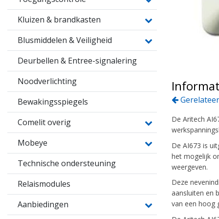
Kluizen & brandkasten
Blusmiddelen & Veiligheid
Deurbellen & Entree-signalering
Noodverlichting
Informat
Gerelateer
Bewakingsspiegels
De Aritech AI67
Comelit overig
werkspanningsb
Mobeye
De AI673 is ui
het mogelijk om
Technische ondersteuning
weergeven.
Deze nevenindi
Relaismodules
aansluiten en 
Aanbiedingen
van een hoog g