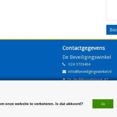
Beo
Contactgegevens
De Beveiligingswinkel
024 3733404
info@beveiligingswinkel.nl
Dr. de Blécourtstraat 47
6541DD Nijmegen
www.beveiligingswinkel.nl
KvK: 09.16.10.01
om onze website te verbeteren. Is dat akkoord?
Ja
BTW: NL 81.60.68.707.B01