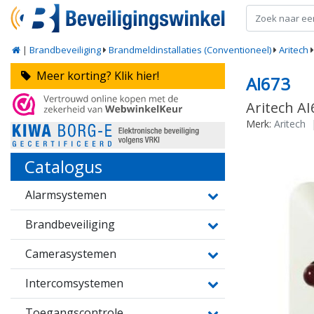
|
Brandbeveiliging
Brandmeldinstallaties (Conventioneel)
Aritech
Meer korting? Klik hier!
AI673
Aritech A
Merk:
Aritech
Catalogus
Alarmsystemen
Brandbeveiliging
Camerasystemen
Intercomsystemen
Toegangscontrole