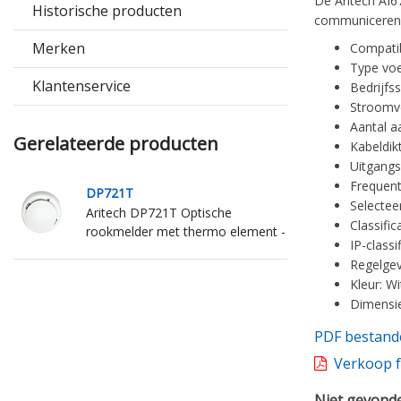
De Aritech AI6
Historische producten
communiceren
Merken
Compatib
Type vo
Klantenservice
Bedrijfs
Stroomve
Aantal a
Gerelateerde producten
Kabeldik
Uitgangs
Frequent
DP721T
Selectee
Aritech DP721T Optische
Classific
rookmelder met thermo element -
IP-classi
± 60°C
Regelgev
Kleur: Wi
Dimensie
PDF bestand
Verkoop f
Niet gevonde