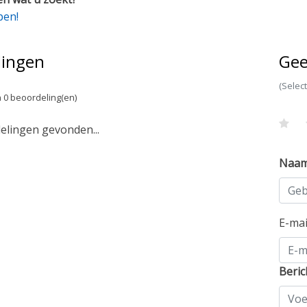
pen!
lingen
Gee
(Selec
 0 beoordeling(en)
lingen gevonden...
Naa
E-ma
Beric