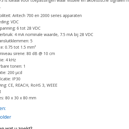
73 is ideaal voor toepassingen waar visuele en akoestische signalen 
.
iliteit: Aritech 700 en 2000 series apparaten
eding: VDC
spanning: 6 tot 28 VDC
rbruik: 4 mA nominale waarde, 7.5 mA bij 28 VDC
ansluitklemmen: 5
te: 0.75 tot 1.5 mm²
niveau sirene: 80 dB @ 10 cm
ie: 4 kHz
rbare tonen: 1
atie: 200 µcd
ficatie: IP30
ing: CE, REACH, RoHS 3, WEEE
t
s: 80 x 30 x 80 mm
en:
older
n wat u zoekt?