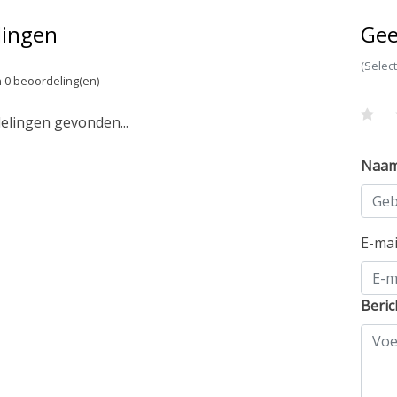
lingen
Gee
(Selec
 0 beoordeling(en)
lingen gevonden...
Naa
E-ma
Beric