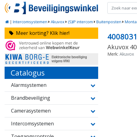
|
Intercomsystemen
Akuvox
(S)IP intercom
Buitenposten
Monta
Meer korting? Klik hier!
400803
Akuvox 40
Merk:
Akuvox
Catalogus
Alarmsystemen
Brandbeveiliging
Camerasystemen
Intercomsystemen
Toegangscontrole