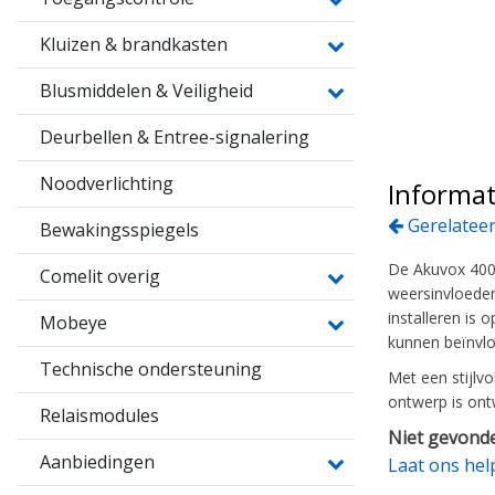
Kluizen & brandkasten
Blusmiddelen & Veiligheid
Deurbellen & Entree-signalering
Noodverlichting
Informat
Gerelateer
Bewakingsspiegels
De Akuvox 400
Comelit overig
weersinvloeden
installeren is
Mobeye
kunnen beïnvl
Technische ondersteuning
Met een stijlv
ontwerp is ont
Relaismodules
Niet gevonde
Aanbiedingen
Laat ons hel