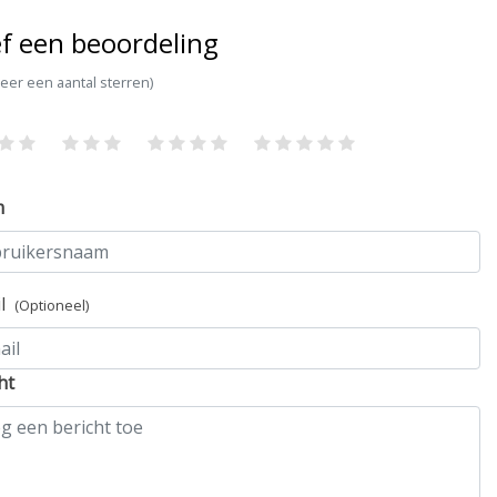
f een beoordeling
teer een aantal sterren)
m
il
(Optioneel)
ht