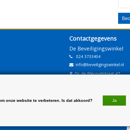
Beo
Contactgegevens
De Beveiligingswinkel
024 3733404
info@beveiligingswinkel.nl
Dr. de Blécourtstraat 47
6541DD Nijmegen
www.beveiligingswinkel.nl
KvK: 09.16.10.01
om onze website te verbeteren. Is dat akkoord?
Ja
BTW: NL 81.60.68.707.B01