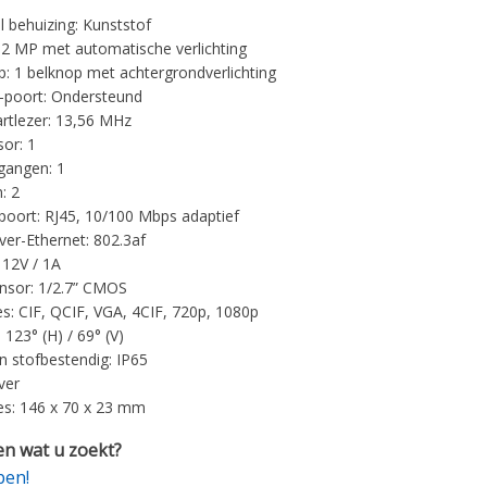
l behuizing: Kunststof
2 MP met automatische verlichting
: 1 belknop met achtergrondverlichting
-poort: Ondersteund
rtlezer: 13,56 MHz
sor: 1
tgangen: 1
: 2
poort: RJ45, 10/100 Mbps adaptief
er-Ethernet: 802.3af
 12V / 1A
nsor: 1/2.7” CMOS
es: CIF, QCIF, VGA, 4CIF, 720p, 1080p
 123° (H) / 69° (V)
n stofbestendig: IP65
lver
s: 146 x 70 x 23 mm
n wat u zoekt?
pen!