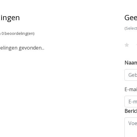
lingen
Gee
(Selec
 0 beoordeling(en)
lingen gevonden...
Naa
E-ma
Beric