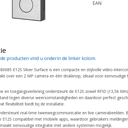
EAN
ie
de producten vind u onderin de linker kolom.
0085 E12S Silver Surface is een compacte en stijlvolle video-interc
ikt over een 2 MP camera en één drukknop, ideaal voor eenvoudige t
atie en toegangsverlening ondersteunt de E12S zowel RFID (13,56 MHz) 
stand tegen diverse weersomstandigheden en daardoor perfect gesch
 flexibiliteit biedt bij de installatie.
dersteunt real-time tweewegcommunicatie en live camerabeelden. Be
e E12S compatibel met mobiele apps, waardoor gebruikers meldingen
maakt eenvoudige integratie met andere systemen mogelijk.