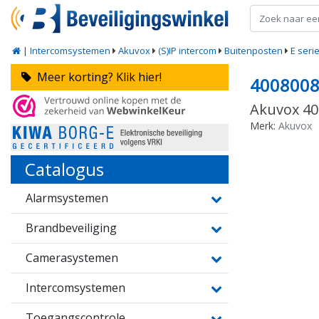
|
Intercomsystemen
Akuvox
(S)IP intercom
Buitenposten
E seri
Meer korting? Klik hier!
400800
Akuvox 40
Merk:
Akuvox
Catalogus
Alarmsystemen
Brandbeveiliging
Camerasystemen
Intercomsystemen
Toegangscontrole