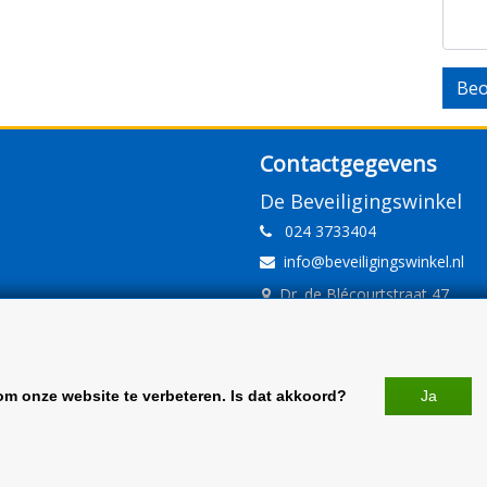
Beo
Contactgegevens
De Beveiligingswinkel
024 3733404
info@beveiligingswinkel.nl
Dr. de Blécourtstraat 47
6541DD Nijmegen
www.beveiligingswinkel.nl
KvK: 09.16.10.01
om onze website te verbeteren. Is dat akkoord?
Ja
BTW: NL 81.60.68.707.B01