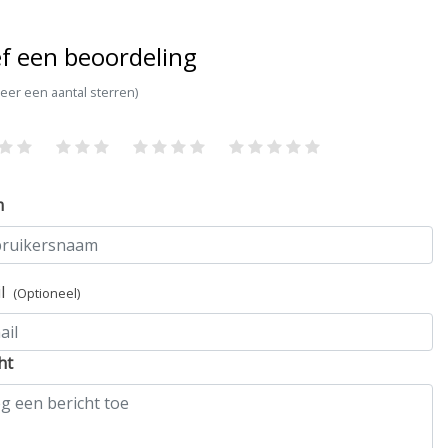
f een beoordeling
teer een aantal sterren)
m
il
(Optioneel)
ht