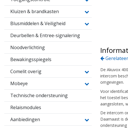
Kluizen & brandkasten
Blusmiddelen & Veiligheid
Deurbellen & Entree-signalering
Noodverlichting
Informat
Gerelateer
Bewakingsspiegels
De Akuvox 4008
Comelit overig
intercom besch
omgevingen.
Mobeye
Voor identific
Technische ondersteuning
het toestel be
aangesloten, wat
Relaismodules
De intercom on
Aanbiedingen
Daarnaast is d
ondersteuning 