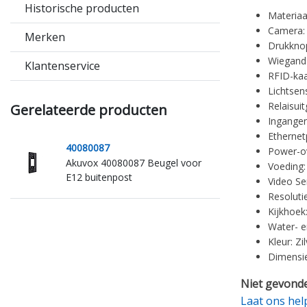
Historische producten
Materiaa
Camera: 
Merken
Drukknop
Wiegand
Klantenservice
RFID-kaa
Lichtsen
Relaisui
Gerelateerde producten
Ingangen
Ethernet
40080087
Power-ov
Akuvox 40080087 Beugel voor
Voeding:
E12 buitenpost
Video Se
Resoluti
Kijkhoek:
Water- e
Kleur: Zi
Dimensie
Niet gevonde
Laat ons hel