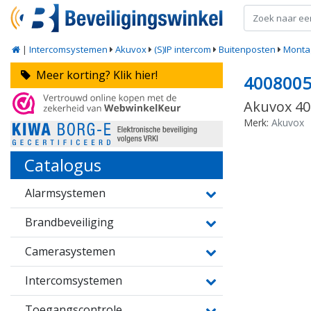
|
Intercomsystemen
Akuvox
(S)IP intercom
Buitenposten
Monta
Meer korting? Klik hier!
400800
Akuvox 40
Merk:
Akuvox
Catalogus
Alarmsystemen
Brandbeveiliging
Camerasystemen
Intercomsystemen
Toegangscontrole