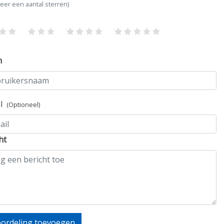
teer een aantal sterren)
m
il
(Optioneel)
ht
ordeling toevoegen