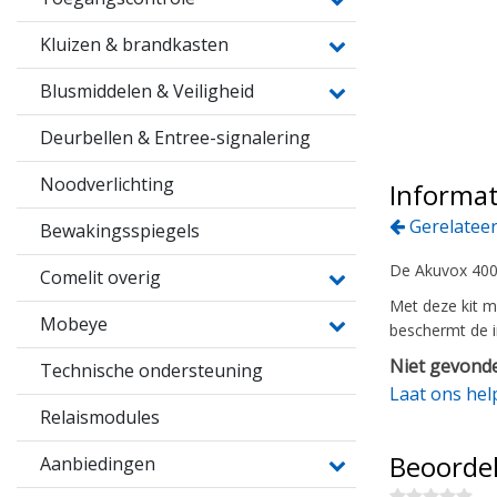
Kluizen & brandkasten
Blusmiddelen & Veiligheid
Deurbellen & Entree-signalering
Noodverlichting
Informat
Gerelateer
Bewakingsspiegels
De Akuvox 4008
Comelit overig
Met deze kit m
Mobeye
beschermt de i
Niet gevonde
Technische ondersteuning
Laat ons hel
Relaismodules
Beoorde
Aanbiedingen