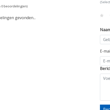
(Selec
 0 beoordeling(en)
lingen gevonden...
Naa
E-ma
Beric
Beo