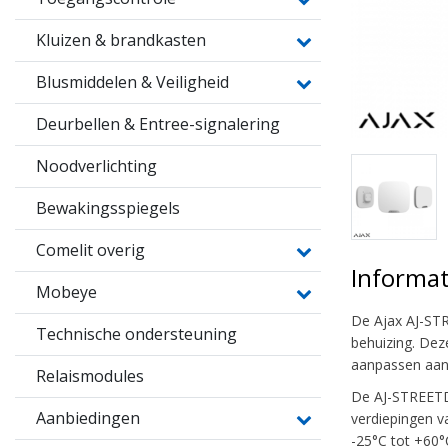
Kluizen & brandkasten
Blusmiddelen & Veiligheid
Deurbellen & Entree-signalering
Noodverlichting
Bewakingsspiegels
Comelit overig
Informat
Mobeye
De Ajax AJ-STR
Technische ondersteuning
behuizing. Dez
aanpassen aan
Relaismodules
De AJ-STREETDD
Aanbiedingen
verdiepingen v
-25°C tot +60°