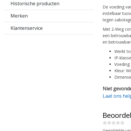
Historische producten
De voeding van 
instelbaar tus
Merken
tegen sabotage
Klantenservice
Met 2-Weg comm
een betrouwbar
en betrouwbare
Werkt to
IP-klasse
Voeding:
Kleur: Wi
Dimensie
Niet gevonde
Laat ons hel
Beoorde
Gemiddelde van