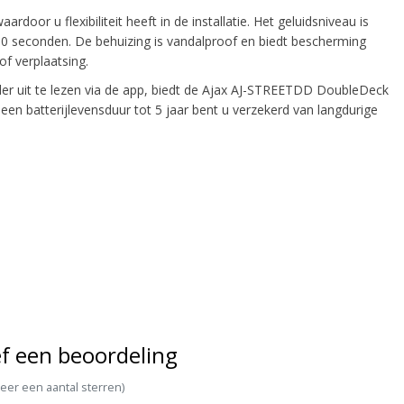
oor u flexibiliteit heeft in de installatie. Het geluidsniveau is
180 seconden. De behuizing is vandalproof en biedt bescherming
f verplaatsing.
r uit te lezen via de app, biedt de Ajax AJ-STREETDD DoubleDeck
en batterijlevensduur tot 5 jaar bent u verzekerd van langdurige
f een beoordeling
teer een aantal sterren)