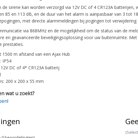
de sirene kan worden verzorgd via 12V DC of 4 CR123A batterijen, waard
sen 85 en 113 dB, en de duur van het alarm is aanpasbaar van 3 tot 
pogingen, met directe alarmmeldingen bij pogingen tot verwijdering o
unicatie via 868MHz en de mogelijkheid om de status van de melde
e en geavanceerde beveiligingsoplossing voor uw buitenruimte. Met e
 prestaties.
t 1500 m afstand van een Ajax Hub
: IP54
 12V DC of 4* CR123A batterij
t
s: 200 x 200 x 55 mm
n wat u zoekt?
pen!
lingen
Gee
(Selec
 0 beoordeling(en)