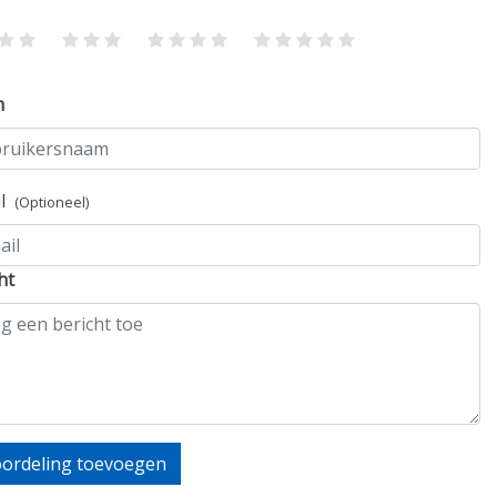
m
il
(Optioneel)
ht
ordeling toevoegen