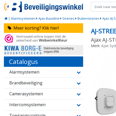
|
Alarmsystemen
Ajax Baseline
Sirenes
Buitensirenes
Ajax AJ-
Meer korting? Klik hier!
AJ-STRE
Ajax AJ-S
Merk:
Ajax Sy
Catalogus
Alarmsystemen
Brandbeveiliging
Camerasystemen
Intercomsystemen
Toegangscontrole