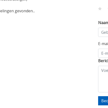
lingen gevonden...
Naa
E-ma
Beric
Beo