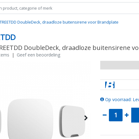
STREETDD DoubleDeck, draadloze buitensirene voor Brandplate
ETDD
TREETDD DoubleDeck, draadloze buitensirene vo
stems
|
Geef een beoordeling
Op voorraad: Lev