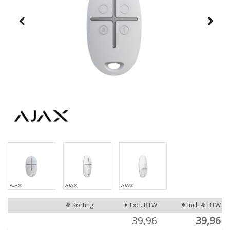
% Korting
€ Excl. BTW
€ Incl. % BTW
39,96
39,96