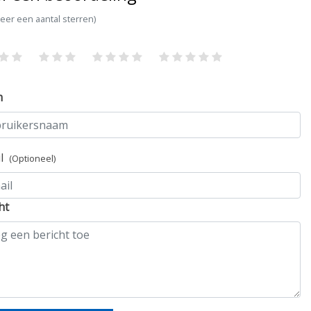
teer een aantal sterren)
m
il
(Optioneel)
ht