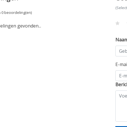
(Selec
 0 beoordeling(en)
lingen gevonden...
Naa
E-ma
Beric