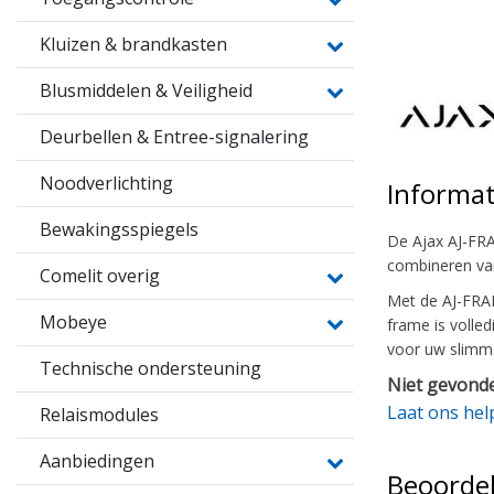
Kluizen & brandkasten
Blusmiddelen & Veiligheid
Deurbellen & Entree-signalering
Noodverlichting
Informat
Bewakingsspiegels
De Ajax AJ-FRA
combineren van
Comelit overig
Met de AJ-FRAM
Mobeye
frame is volle
voor uw slimm
Technische ondersteuning
Niet gevonde
Laat ons hel
Relaismodules
Aanbiedingen
Beoorde