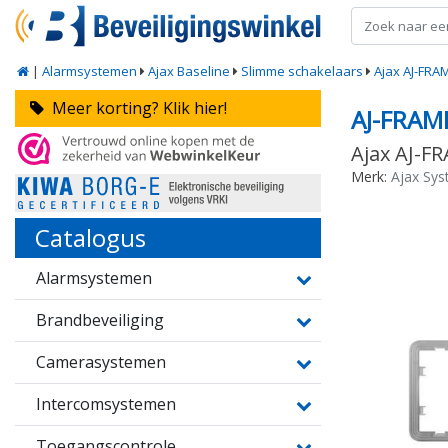
|
Alarmsystemen
Ajax Baseline
Slimme schakelaars
Ajax AJ-FRA
Meer korting? Klik hier!
AJ-FRAM
Ajax AJ-F
Merk:
Ajax Sy
Catalogus
Alarmsystemen
Brandbeveiliging
Camerasystemen
Intercomsystemen
Toegangscontrole