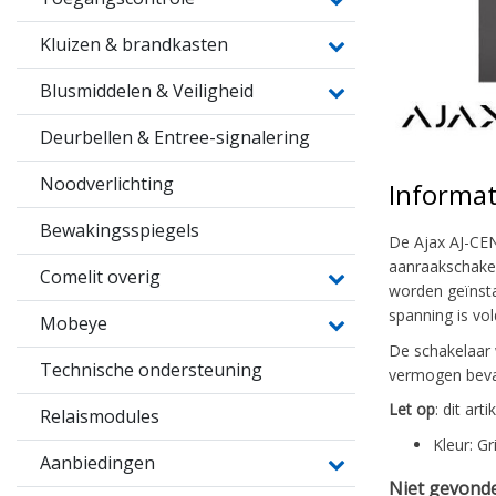
Kluizen & brandkasten
Blusmiddelen & Veiligheid
Deurbellen & Entree-signalering
Noodverlichting
Informat
Bewakingsspiegels
De Ajax AJ-CEN
aanraakschakel
Comelit overig
worden geïnsta
spanning is vo
Mobeye
De schakelaar 
Technische ondersteuning
vermogen bevat
Let op
: dit art
Relaismodules
Kleur: Gr
Aanbiedingen
Niet gevonde