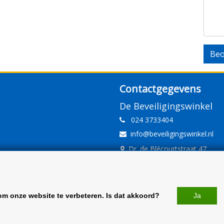
Beo
Contactgegevens
De Beveiligingswinkel
024 3733404
info@beveiligingswinkel.nl
Dr. de Blécourtstraat 47
6541DD Nijmegen
www.beveiligingswinkel.nl
KvK: 09.16.10.01
om onze website te verbeteren. Is dat akkoord?
Ja
BTW: NL 81.60.68.707.B01