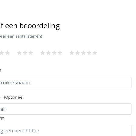
f een beoordeling
teer een aantal sterren)
m
il
(Optioneel)
ht