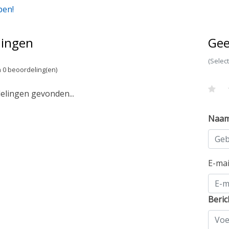
pen!
lingen
Gee
(Selec
 0 beoordeling(en)
lingen gevonden...
Naa
E-ma
Beric