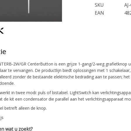
SKU
AJ
EAN
48
ie
TERB-2W/GR CenterButton is een grijze 1-gang/2-weg grafietknop ui
aar te vervangen. De productlijn biedt oplossingen met 1 schakelaar, 
lleerd zonder de bestaande elektrische bedrading aan te passen; het
ldoende.
werkt in twee modi: puls of bistabiel. LightSwitch kan verlichtingsa
 de kit een condensator die parallel aan het verlichtingsapparaat m
ikel betreft alleen de knop.
ijs
n wat u zoekt?