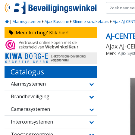
|
Alarmsystemen
Ajax Baseline
Slimme schakelaars
Ajax AJ-CEN
Meer korting? Klik hier!
AJ-CENT
Ajax AJ-C
Merk:
Ajax Sy
Catalogus
Alarmsystemen
Brandbeveiliging
Camerasystemen
Intercomsystemen
Toegangscontrole