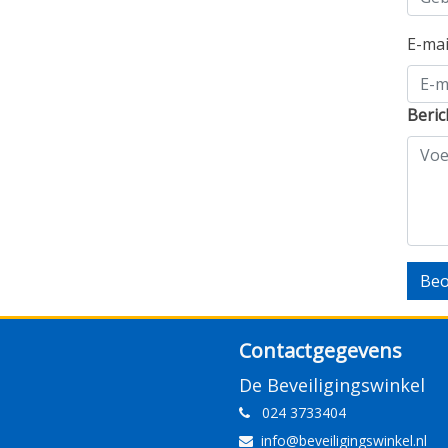
E-ma
Beric
Beo
Contactgegevens
De Beveiligingswinkel
024 3733404
info@beveiligingswinkel.nl