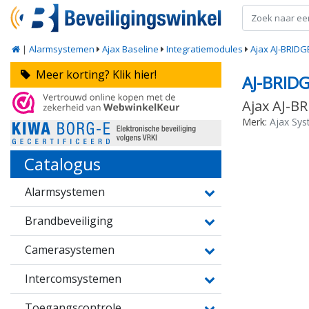
|
Alarmsystemen
Ajax Baseline
Integratiemodules
Ajax AJ-BRIDG
Meer korting? Klik hier!
AJ-BRID
Ajax AJ-B
Merk:
Ajax Sy
Catalogus
Alarmsystemen
Brandbeveiliging
Camerasystemen
Intercomsystemen
Toegangscontrole