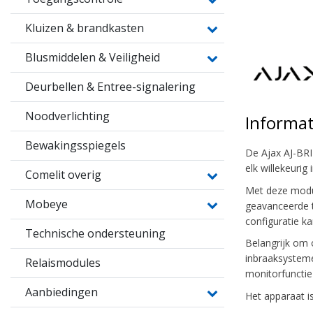
Kluizen & brandkasten
Blusmiddelen & Veiligheid
Deurbellen & Entree-signalering
Noodverlichting
Informat
Bewakingsspiegels
De Ajax AJ-BRI
elk willekeurig
Comelit overig
Met deze modul
Mobeye
geavanceerde t
configuratie k
Technische ondersteuning
Belangrijk om 
inbraaksysteme
Relaismodules
monitorfuncti
Aanbiedingen
Het apparaat i