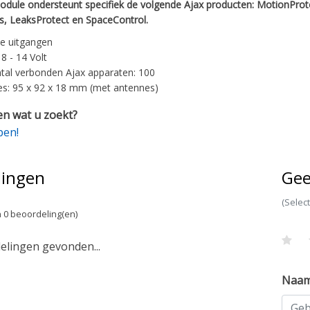
odule ondersteunt specifiek de volgende Ajax producten: MotionProt
us, LeaksProtect en SpaceControl.
e uitgangen
8 - 14 Volt
tal verbonden Ajax apparaten: 100
s: 95 x 92 x 18 mm (met antennes)
n wat u zoekt?
pen!
lingen
Gee
(Selec
 0 beoordeling(en)
lingen gevonden...
Naa