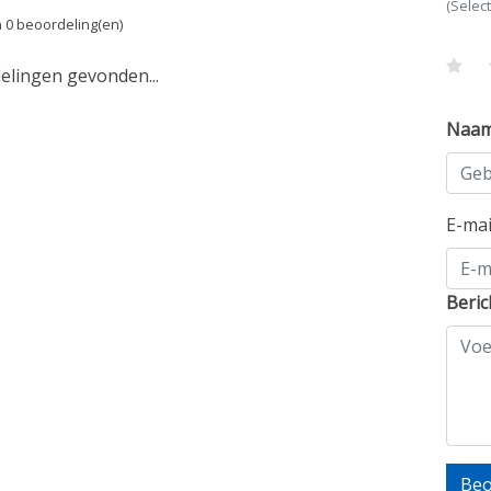
(Selec
 0 beoordeling(en)
lingen gevonden...
Naa
E-ma
Beric
Beo