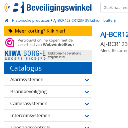
|
Historische producten
AJ-BCR123 CR123A 3V Lithium batterij
Meer korting? Klik hier!
AJ-BCR1
AJ-BCR123
Merk:
Recomm
Catalogus
Alarmsystemen
Brandbeveiliging
Camerasystemen
Intercomsystemen
Toegangscontrole