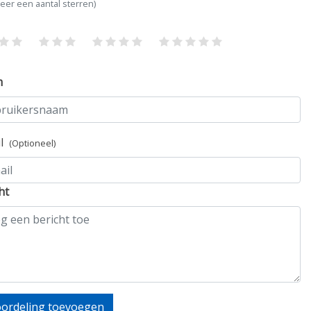
teer een aantal sterren)
m
il
(Optioneel)
ht
ordeling toevoegen