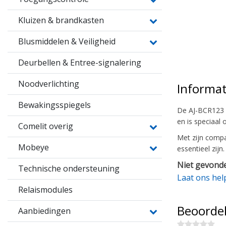
Kluizen & brandkasten
Blusmiddelen & Veiligheid
Deurbellen & Entree-signalering
Noodverlichting
Informat
Bewakingsspiegels
De AJ-BCR123 C
en is speciaal
Comelit overig
Met zijn compa
Mobeye
essentieel zij
Niet gevonde
Technische ondersteuning
Laat ons hel
Relaismodules
Beoorde
Aanbiedingen