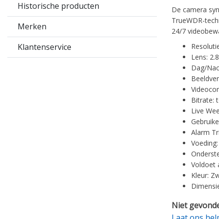
Historische producten
De camera sync
TrueWDR-techno
Merken
24/7 videobew
Klantenservice
Resoluti
Lens: 2.
Dag/Nach
Beeldve
Videocom
Bitrate:
Live Weer
Gebruike
Alarm Tr
Voeding:
Onderste
Voldoet
Kleur: Z
Dimensie
Niet gevonde
Laat ons hel