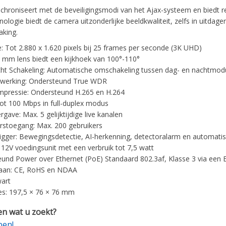
hroniseert met de beveiligingsmodi van het Ajax-systeem en biedt re
logie biedt de camera uitzonderlijke beeldkwaliteit, zelfs in uitdag
aking.
e: Tot 2.880 x 1.620 pixels bij 25 frames per seconde (3K UHD)
8 mm lens biedt een kijkhoek van 100°-110°
t Schakeling: Automatische omschakeling tussen dag- en nachtmod
rwerking: Ondersteund True WDR
pressie: Ondersteund H.265 en H.264
 tot 100 Mbps in full-duplex modus
gave: Max. 5 gelijktijdige live kanalen
rstoegang: Max. 200 gebruikers
igger: Bewegingsdetectie, AI-herkenning, detectoralarm en automatis
 12V voedingsunit met een verbruik tot 7,5 watt
und Power over Ethernet (PoE) Standaard 802.3af, Klasse 3 via een 
 aan: CE, RoHS en NDAA
wart
s: 197,5 × 76 × 76 mm
n wat u zoekt?
pen!