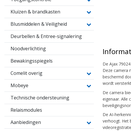
Kluizen & brandkasten
Blusmiddelen & Veiligheid
Deurbellen & Entree-signalering
Noodverlichting
Informat
Bewakingsspiegels
De Ajax 79024 
Deze camera ma
Comelit overig
beschermd door
wordt versterk
Mobeye
De camera bied
Technische ondersteuning
eigenaar. Alle
beveiligingsno
Relaismodules
De AI-herkenni
verhoogt. Het 
Aanbiedingen
videoregistrati