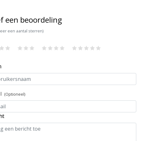
f een beoordeling
teer een aantal sterren)
m
il
(Optioneel)
ht