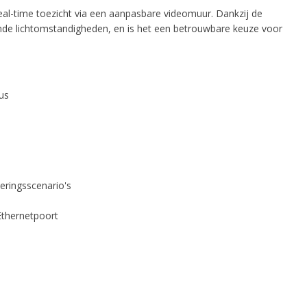
al-time toezicht via een aanpasbare videomuur. Dankzij de
ende lichtomstandigheden, en is het een betrouwbare keuze voor
us
eringsscenario's
Ethernetpoort