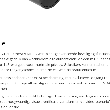
ie
Bullet Camera 5 MP - Zwart biedt geavanceerde beveiligingsfunctiona
akt gebruik van wachtwoordloze authenticatie via een mTLS-handsha
 TLS-encryptie voor maximale privacy. Gebruikers kunnen real-time pr
t door toegangscodes, biometrie en tweefactorauthenticatie.
t sessiebeheer voor extra bescherming, met exclusieve toegang tot 
 componenten zijn afkomstig van leveranciers die voldoen aan de NDAA
rmen.
ng van objecten maakt het mogelijk om mensen, voertuigen en huisd
biedt hoogwaardige visuele verificatie van alarmen via video-scenari
es op locatie.