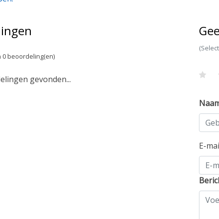
lingen
Gee
(Selec
 0 beoordeling(en)
lingen gevonden...
Naa
E-ma
Beric