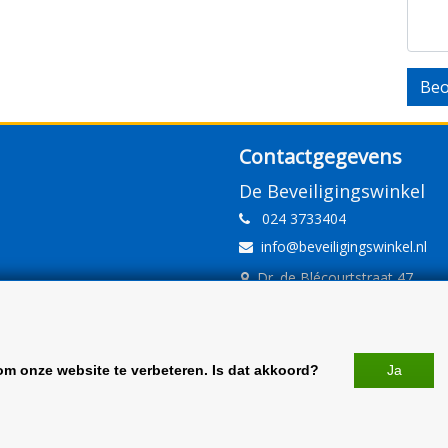
Beo
Contactgegevens
De Beveiligingswinkel
024 3733404
info@beveiligingswinkel.nl
Dr. de Blécourtstraat 47
6541DD Nijmegen
www.beveiligingswinkel.nl
KvK: 09.16.10.01
om onze website te verbeteren. Is dat akkoord?
Ja
BTW: NL 81.60.68.707.B01