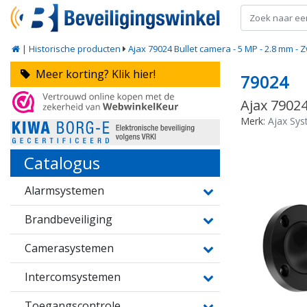
|
Historische producten
Ajax 79024 Bullet camera - 5 MP - 2.8 mm - 
Meer korting? Klik hier!
79024
Ajax 79024
Merk:
Ajax Sy
Catalogus
Alarmsystemen
Brandbeveiliging
Camerasystemen
Intercomsystemen
Toegangscontrole