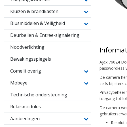
Kluizen & brandkasten
Blusmiddelen & Veiligheid
Deurbellen & Entree-signalering
Noodverlichting
Informat
Bewakingsspiegels
Ajax 76024 Dom
passwordless v
Comelit overig
De camera herk
Mobeye
zelfs bij sterk
Privacybeheer 
Technische ondersteuning
toegang tot lo
Relaismodules
De camera werk
gebruikerservar
Aanbiedingen
Resoluti