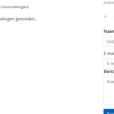
(Selec
 0 beoordeling(en)
lingen gevonden...
Naa
E-ma
Beric
Beo