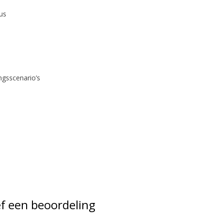
us
ngsscenario’s
f een beoordeling