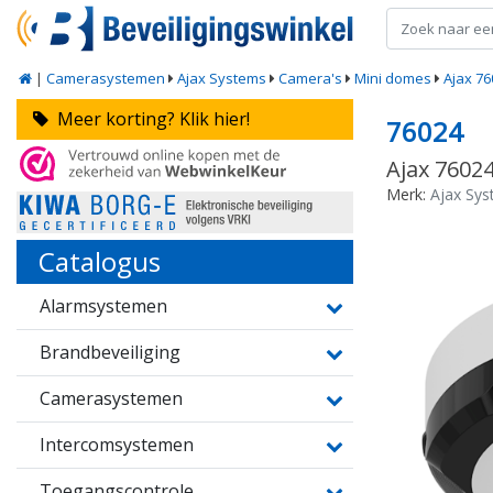
|
Camerasystemen
Ajax Systems
Camera's
Mini domes
Ajax 76
Meer korting? Klik hier!
76024
Ajax 7602
Merk:
Ajax Sy
Catalogus
Alarmsystemen
Brandbeveiliging
Camerasystemen
Intercomsystemen
Toegangscontrole