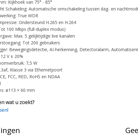
mm: Kijkhoek van 75° - 85°
t Schakeling: Automatische omschakeling tussen dag- en nachtmod
rwerking: True WDR
pressie: Ondersteund H.265 en H.264
 Tot 100 Mbps (full-duplex modus)
gave: Max. 5 gelijktijdige live kanalen
rstoegang: Tot 200 gebruikers
gger: Bewegingsdetectie, AI-herkenning, Detectoralarm, Automatiseri
 12 V ± 20%
oomverbruik: 7,5 W
.3af, Klasse 3 via Ethernetpoort
: CE, FCC, RED, RoHS en NDAA
t
es: ø113 × 60 mm
n wat u zoekt?
pen!
lingen
Gee