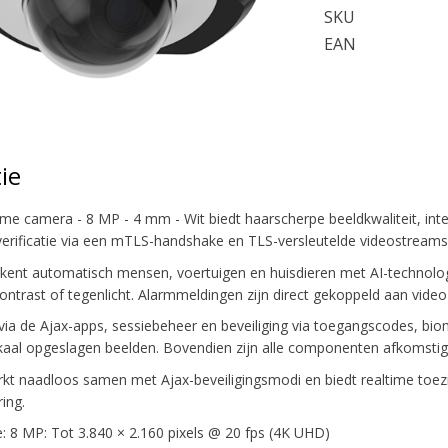
SKU
EAN
ie
e camera - 8 MP - 4 mm - Wit biedt haarscherpe beeldkwaliteit, intel
erificatie via een mTLS-handshake en TLS-versleutelde videostreams
ent automatisch mensen, voertuigen en huisdieren met AI-technologi
 contrast of tegenlicht. Alarmmeldingen zijn direct gekoppeld aan video
via de Ajax-apps, sessiebeheer en beveiliging via toegangscodes, biom
kaal opgeslagen beelden. Bovendien zijn alle componenten afkomstig
t naadloos samen met Ajax-beveiligingsmodi en biedt realtime toezi
ing.
e: 8 MP: Tot 3.840 × 2.160 pixels @ 20 fps (4K UHD)