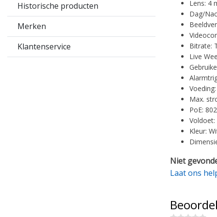
Lens: 4 
Historische producten
Dag/Nach
Beeldve
Merken
Videocom
Klantenservice
Bitrate:
Live Weer
Gebruike
Alarmtri
Voeding:
Max. str
PoE: 802
Voldoet
Kleur: Wi
Dimensi
Niet gevonde
Laat ons hel
Beoorde