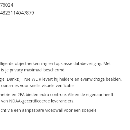
76024
4823114047879
ligente objectherkenning en topklasse databeveiliging. Met
 is je privacy maximaal beschermd.
e. Dankzij True WDR levert hij heldere en evenwichtige beelden,
-opnames voor snelle visuele verificatie.
etrie en 2FA bieden extra controle. Alleen de eigenaar heeft
 van NDAA-gecertificeerde leveranciers.
cht via een aanpasbare videowall voor een soepele