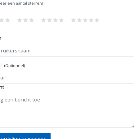
teer een aantal sterren)
m
il
(Optioneel)
ht
ordeling toevoegen