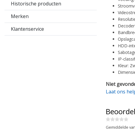
Historische producten
Stroomve
Videostr
Merken
Resoluti
Decoderf
Klantenservice
Bandbre
Opslagca
HDD-inte
Sabotage
IP-classi
Kleur: Z
Dimensie
Niet gevonde
Laat ons hel
Beoorde
Gemiddelde van