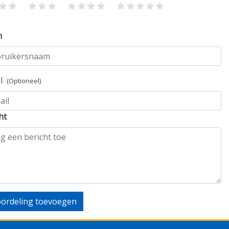
m
il
(Optioneel)
ht
ordeling toevoegen