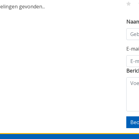
lingen gevonden...
Naa
E-ma
Beric
Beo