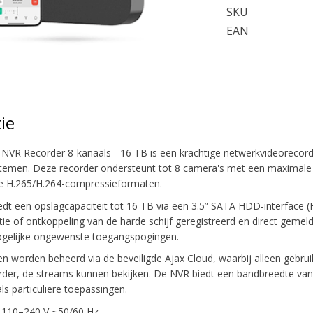
SKU
EAN
ie
NVR Recorder 8-kanaals - 16 TB is een krachtige netwerkvideoreco
stemen. Deze recorder ondersteunt tot 8 camera's met een maximale re
nte H.265/H.264-compressieformaten.
edt een opslagcapaciteit tot 16 TB via een 3.5” SATA HDD-interface (
ie of ontkoppeling van de harde schijf geregistreerd en direct gemeld
gelijke ongewenste toegangspogingen.
n worden beheerd via de beveiligde Ajax Cloud, waarbij alleen gebru
er, de streams kunnen bekijken. De NVR biedt een bandbreedte van 1
ls particuliere toepassingen.
 110–240 V ~50/60 Hz