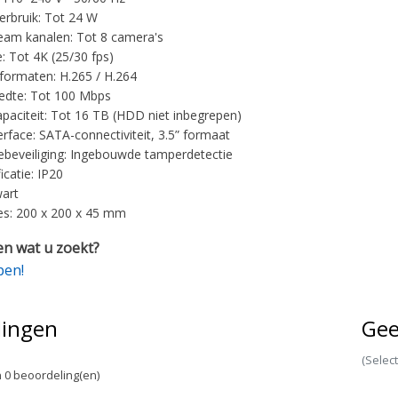
rbruik: Tot 24 W
eam kanalen: Tot 8 camera's
e: Tot 4K (25/30 fps)
ormaten: H.265 / H.264
edte: Tot 100 Mbps
paciteit: Tot 16 TB (HDD niet inbegrepen)
rface: SATA-connectiviteit, 3.5” formaat
beveiliging: Ingebouwde tamperdetectie
ficatie: IP20
wart
s: 200 x 200 x 45 mm
n wat u zoekt?
pen!
lingen
Gee
(Selec
 0 beoordeling(en)