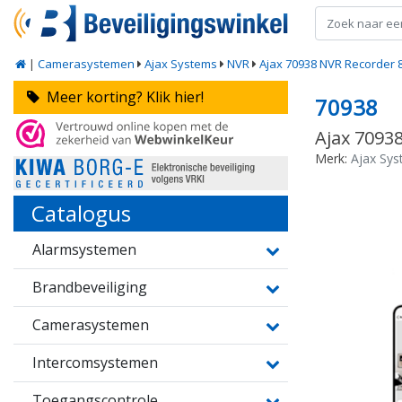
|
Camerasystemen
Ajax Systems
NVR
Ajax 70938 NVR Recorder 8
Meer korting? Klik hier!
70938
Ajax 7093
Merk:
Ajax Sy
Catalogus
Alarmsystemen
Brandbeveiliging
Camerasystemen
Intercomsystemen
Toegangscontrole