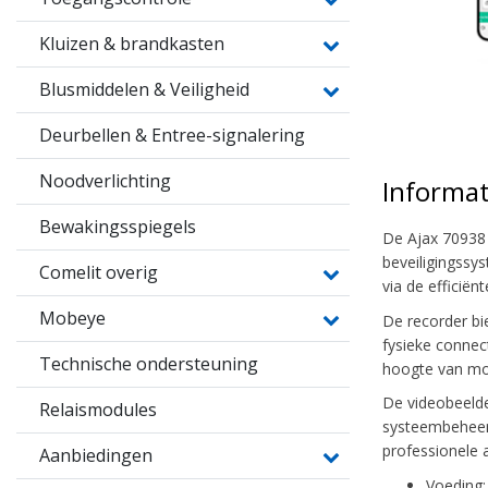
Kluizen & brandkasten
Blusmiddelen & Veiligheid
Deurbellen & Entree-signalering
Noodverlichting
Informat
Bewakingsspiegels
De Ajax 70938 
beveiligingssy
Comelit overig
via de efficië
Mobeye
De recorder bi
fysieke connect
Technische ondersteuning
hoogte van mo
De videobeelde
Relaismodules
systeembeheerd
professionele a
Aanbiedingen
Voeding: