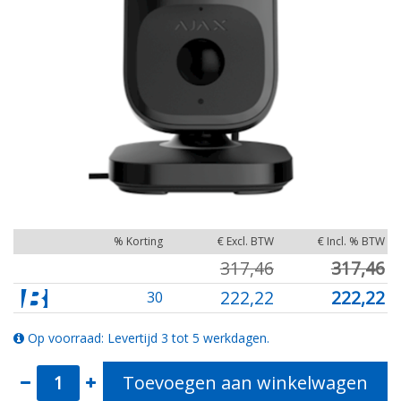
% Korting
€ Excl. BTW
€ Incl. % BTW
317,46
317,46
222,22
222,22
30
Op voorraad: Levertijd 3 tot 5 werkdagen.
Toevoegen aan winkelwagen