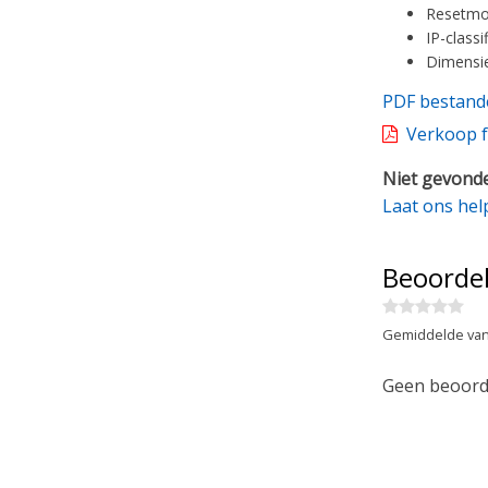
Resetmog
IP-classi
Dimensi
PDF bestand
Verkoop f
Niet gevonde
Laat ons hel
Beoorde
Gemiddelde van
Geen beoorde