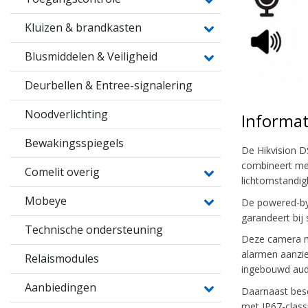
Kluizen & brandkasten
Blusmiddelen & Veiligheid
Deurbellen & Entree-signalering
Noodverlichting
Informat
Bewakingsspiegels
De Hikvision D
combineert met
Comelit overig
lichtomstandig
Mobeye
De powered-by-
garandeert bij
Technische ondersteuning
Deze camera ma
alarmen aanzie
Relaismodules
ingebouwd aud
Aanbiedingen
Daarnaast besc
met IP67-class