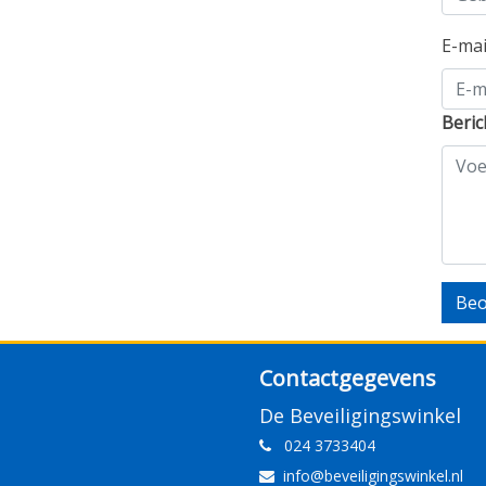
E-ma
Beric
Beo
Contactgegevens
De Beveiligingswinkel
024 3733404
info@beveiligingswinkel.nl