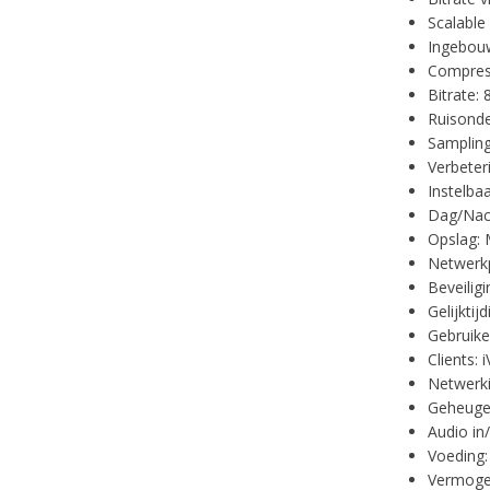
Scalable
Ingebouw
Compress
Bitrate:
Ruisonde
Sampling
Verbeter
Instelba
Dag/Nac
Opslag:
Netwerkp
Beveilig
Gelijktij
Gebruike
Clients:
Netwerki
Geheugen
Audio in
Voeding:
Vermogen