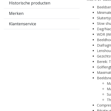
Historische producten
Beeldsen
Minimale
Merken
Sluiterti
Klantenservice
Slow shut
Dag/Nacht
WDR (Wi
Beeldhoek
Diafragm
Lenshou
Gezichts
Bereik: 
Golfleng
Maximale
Beeldsne
Ma
Ma
Su
Th
Compres
Bitrate 