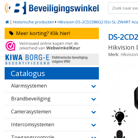
|
Historische producten
Hikvision DS-2CD2386G2-ISU-SL-ZWART Acu
Meer korting? Klik hier!
DS-2CD2
Hikvision
Merk:
Hikvision
Catalogus
Alarmsystemen
Brandbeveiliging
Camerasystemen
Intercomsystemen
Toegangscontrole