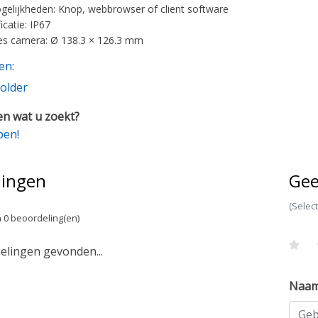
elijkheden: Knop, webbrowser of client software
ficatie: IP67
es camera: Ø 138.3 × 126.3 mm
en:
older
n wat u zoekt?
pen!
lingen
Gee
(Selec
 0 beoordeling(en)
lingen gevonden...
Naa