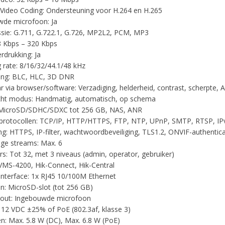
 Video Coding: Ondersteuning voor H.264 en H.265
de microfoon: Ja
ie: G.711, G.722.1, G.726, MP2L2, PCM, MP3
 8 Kbps – 320 Kbps
rdrukking: Ja
 rate: 8/16/32/44.1/48 kHz
ing: BLC, HLC, 3D DNR
ar via browser/software: Verzadiging, helderheid, contrast, scherpte, 
ht modus: Handmatig, automatisch, op schema
 MicroSD/SDHC/SDXC tot 256 GB, NAS, ANR
rotocollen: TCP/IP, HTTP/HTTPS, FTP, NTP, UPnP, SMTP, RTSP, IPv4
ing: HTTPS, IP-filter, wachtwoordbeveiliging, TLS1.2, ONVIF-authentica
dige streams: Max. 6
rs: Tot 32, met 3 niveaus (admin, operator, gebruiker)
 iVMS-4200, Hik-Connect, Hik-Central
nterface: 1x RJ45 10/100M Ethernet
: MicroSD-slot (tot 256 GB)
/out: Ingebouwde microfoon
 12 VDC ±25% of PoE (802.3af, klasse 3)
: Max. 5.8 W (DC), Max. 6.8 W (PoE)