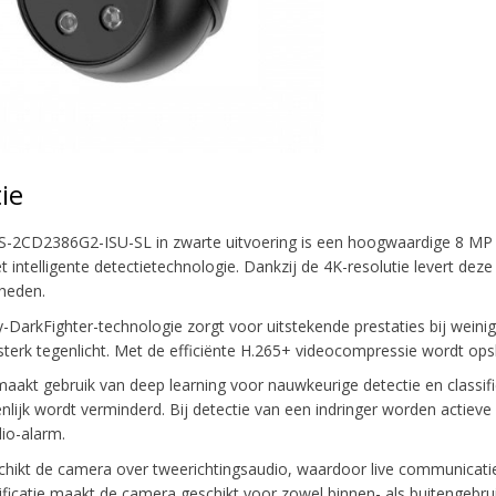
ie
S-2CD2386G2-ISU-SL in zwarte uitvoering is een hoogwaardige 8 MP 
 intelligente detectietechnologie. Dankzij de 4K-resolutie levert dez
heden.
DarkFighter-technologie zorgt voor uitstekende prestaties bij weinig 
 sterk tegenlicht. Met de efficiënte H.265+ videocompressie wordt ops
akt gebruik van deep learning voor nauwkeurige detectie en classifi
nlijk wordt verminderd. Bij detectie van een indringer worden actieve
io-alarm.
hikt de camera over tweerichtingsaudio, waardoor live communicatie 
ificatie maakt de camera geschikt voor zowel binnen- als buitengeb