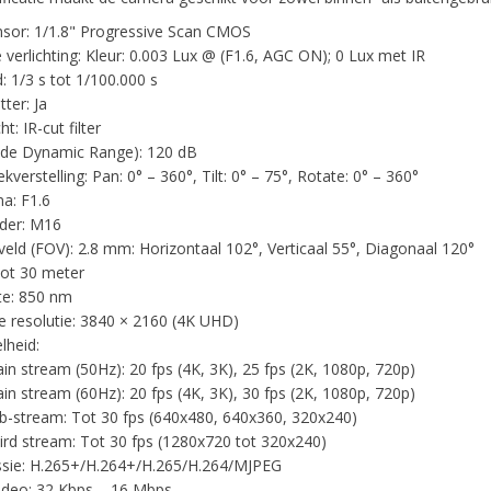
sor: 1/1.8" Progressive Scan CMOS
 verlichting: Kleur: 0.003 Lux @ (F1.6, AGC ON); 0 Lux met IR
jd: 1/3 s tot 1/100.000 s
ter: Ja
: IR-cut filter
de Dynamic Range): 120 dB
verstelling: Pan: 0° – 360°, Tilt: 0° – 75°, Rotate: 0° – 360°
a: F1.6
der: M16
veld (FOV): 2.8 mm: Horizontaal 102°, Verticaal 55°, Diagonaal 120°
Tot 30 meter
te: 850 nm
 resolutie: 3840 × 2160 (4K UHD)
lheid:
in stream (50Hz): 20 fps (4K, 3K), 25 fps (2K, 1080p, 720p)
in stream (60Hz): 20 fps (4K, 3K), 30 fps (2K, 1080p, 720p)
b-stream: Tot 30 fps (640x480, 640x360, 320x240)
ird stream: Tot 30 fps (1280x720 tot 320x240)
sie: H.265+/H.264+/H.265/H.264/MJPEG
video: 32 Kbps – 16 Mbps