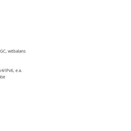
AGC, witbalans
/IPv6, e.a.
tie