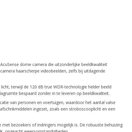
AcuSense dome camera die uitzonderlijke beeldkwaliteit
e camera haarscherpe videobeelden, zelfs bij uitdagende
licht, terwijl de 120 dB true WDR-technologie helder beeld
lagruimte bespaard zonder in te leveren op beeldkwaliteit.
catie van personen en voertuigen, waardoor het aantal valse
 afschrikmiddelen ingezet, zoals een stroboscooplicht en een
met bezoekers of indringers mogelijk is. De robuuste behuizing
ruik, ongeacht weersomstandigheden.