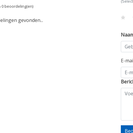
(Selec
 0 beoordeling(en)
lingen gevonden...
Naa
E-ma
Beric
Beo