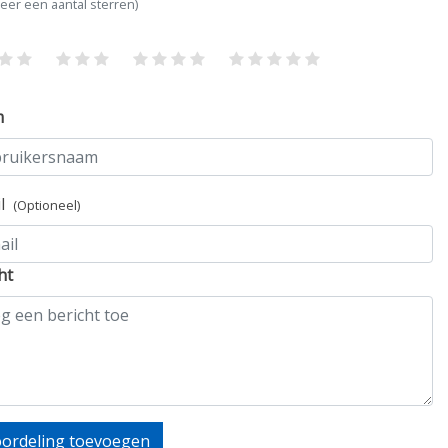
teer een aantal sterren)
m
il
(Optioneel)
ht
ordeling toevoegen