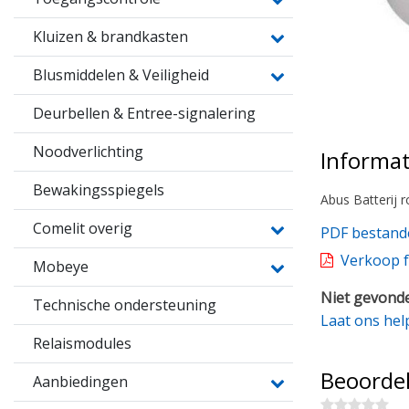
Kluizen & brandkasten
Blusmiddelen & Veiligheid
Deurbellen & Entree-signalering
Noodverlichting
Informat
Bewakingsspiegels
Abus Batterij r
Comelit overig
PDF bestand
Verkoop f
Mobeye
Niet gevonde
Technische ondersteuning
Laat ons hel
Relaismodules
Beoorde
Aanbiedingen