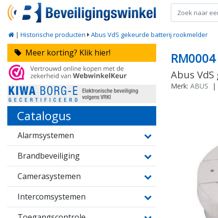
|
Historische producten
Abus VdS gekeurde batterij rookmelder
Meer korting? Klik hier!
RM0004
Abus VdS 
Merk:
ABUS
|
Catalogus
Alarmsystemen
Brandbeveiliging
Camerasystemen
Intercomsystemen
Toegangscontrole