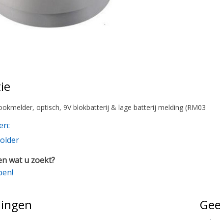
ie
ookmelder, optisch, 9V blokbatterij & lage batterij melding (RM03
en:
older
n wat u zoekt?
pen!
lingen
Gee