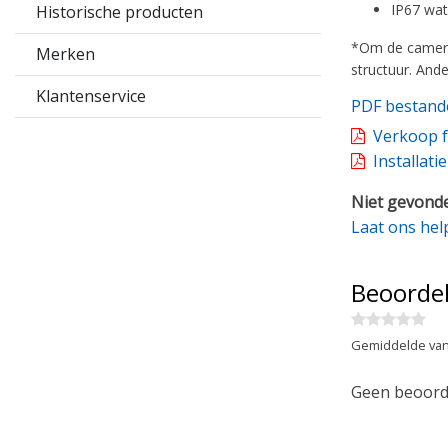
IP67 wat
Historische producten
*Om de camera 
Merken
structuur. And
Klantenservice
PDF bestand
Verkoop f
Installati
Niet gevonde
Laat ons hel
Beoorde
Gemiddelde van
Geen beoorde