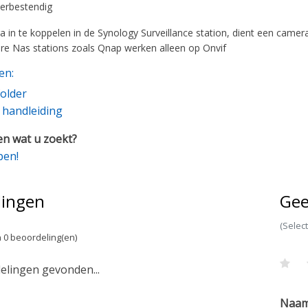
erbestendig
in te koppelen in de Synology Surveillance station, dient een came
ere Nas stations zoals Qnap werken alleen op Onvif
en:
older
e handleiding
n wat u zoekt?
pen!
lingen
Gee
(Selec
 0 beoordeling(en)
lingen gevonden...
Naa