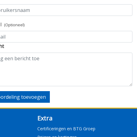
il
(Optioneel)
ht
ordeling toevoegen
Extra
Certificeringen en BTG Groep