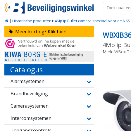
|
Historische producten
4Mp ip Bullet camera speciaal voor de NAS
Meer korting? Klik hier!
WBXIB3
4Mp ip Bu
Merk:
WBox Te
Catalogus
Alarmsystemen
Brandbeveiliging
Camerasystemen
Intercomsystemen
Toegangscontrole