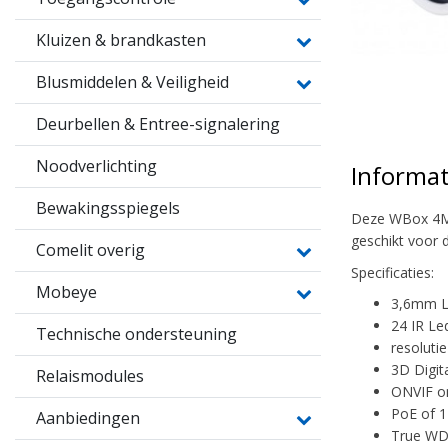
Kluizen & brandkasten
Blusmiddelen & Veiligheid
Deurbellen & Entree-signalering
Noodverlichting
Informat
Bewakingsspiegels
Deze WBox 4MP 
geschikt voor 
Comelit overig
Specificaties:
Mobeye
3,6mm L
24 IR Le
Technische ondersteuning
resoluti
3D Digit
Relaismodules
ONVIF o
PoE of 
Aanbiedingen
True W