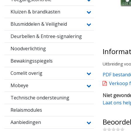
Kluizen & brandkasten
Blusmiddelen & Veiligheid
Deurbellen & Entree-signalering
Noodverlichting
Informat
Bewakingsspiegels
Uitbreiding vo
Comelit overig
PDF bestand
Verkoop f
Mobeye
Niet gevonde
Technische ondersteuning
Laat ons hel
Relaismodules
Beoorde
Aanbiedingen