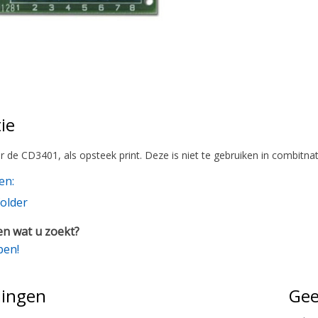
ie
or de CD3401, als opsteek print. Deze is niet te gebruiken in combitn
en:
older
n wat u zoekt?
pen!
lingen
Gee