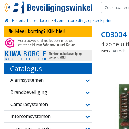
|
Historische producten
4 zone uitbreidings opsteek print
Meer korting? Klik hier!
CD3004
4 zone uit
Merk:
Aritech
Catalogus
Alarmsystemen
Brandbeveiliging
Camerasystemen
Intercomsystemen
Toegangscontrole