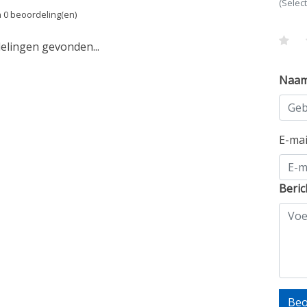
(Selec
 0 beoordeling(en)
lingen gevonden...
Naa
E-ma
Beric
Beo