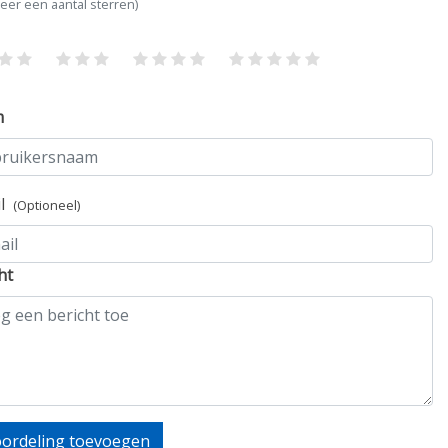
teer een aantal sterren)
m
il
(Optioneel)
ht
ordeling toevoegen