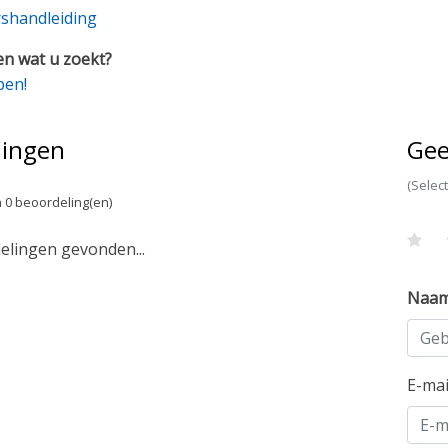
shandleiding
n wat u zoekt?
pen!
lingen
Gee
(Selec
 0 beoordeling(en)
lingen gevonden...
Naa
E-ma