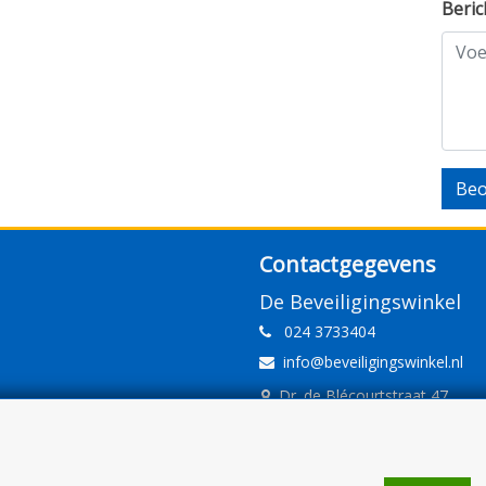
Beric
Beo
Contactgegevens
De Beveiligingswinkel
024 3733404
info@beveiligingswinkel.nl
Dr. de Blécourtstraat 47
6541DD Nijmegen
www.beveiligingswinkel.nl
KvK: 09.16.10.01