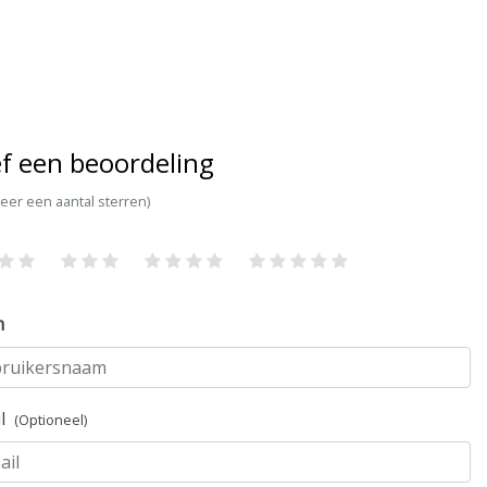
f een beoordeling
teer een aantal sterren)
m
il
(Optioneel)