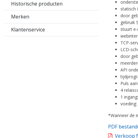
onderst
Historische producten
statisch
door geb
Merken
gebruik 
Klantenservice
stuurt e-
webinter
TCP-serv
LCD-sche
door geb
meerdere
API onde
tijdprog
Puls aan
4 relais
1 ingang
voeding
*Wanneer de in
PDF bestand
Verkoop f