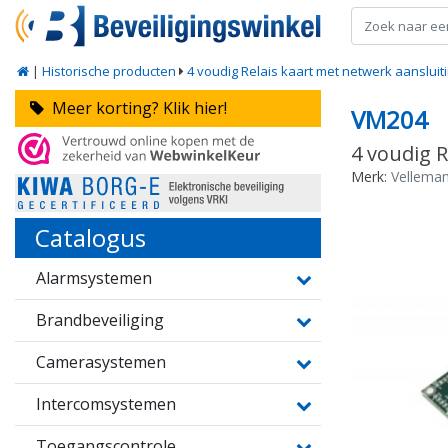
|
Historische producten
4 voudig Relais kaart met netwerk aansluit
Meer korting? Klik hier!
VM204
4 voudig R
Merk:
Vellema
Catalogus
Alarmsystemen
Brandbeveiliging
Camerasystemen
Intercomsystemen
Toegangscontrole