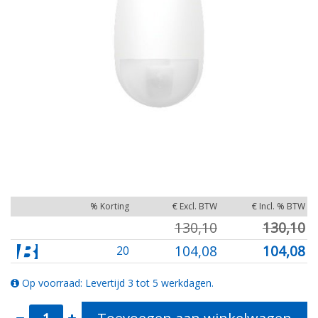
% Korting
€ Excl. BTW
€ Incl. % BTW
130,10
130,10
104,08
104,08
20
Op voorraad: Levertijd 3 tot 5 werkdagen.