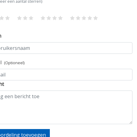
teer een aantal sterren)
m
il
(Optioneel)
ht
ordeling toevoegen