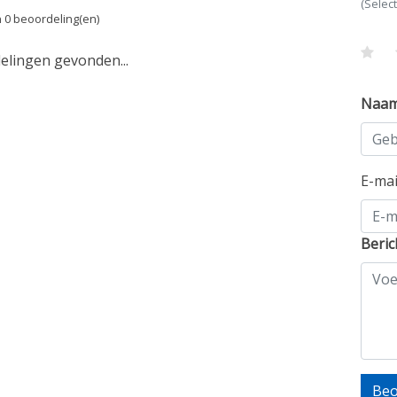
(Selec
 0 beoordeling(en)
lingen gevonden...
Naa
E-ma
Beric
Beo