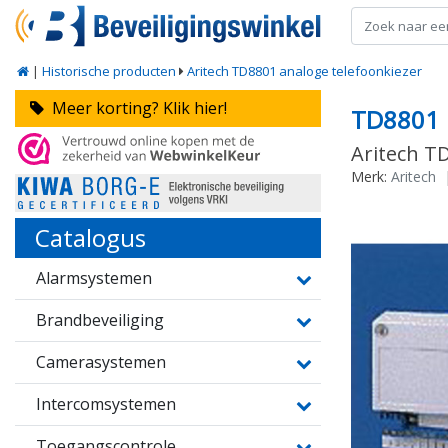
|
Historische producten
Aritech TD8801 analoge telefoonkiezer
Meer korting? Klik hier!
TD8801
Aritech T
Merk:
Aritech
Catalogus
Alarmsystemen
Brandbeveiliging
Camerasystemen
Intercomsystemen
Toegangscontrole