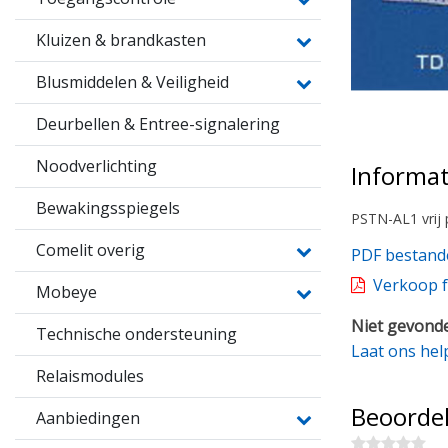
Kluizen & brandkasten
Blusmiddelen & Veiligheid
Deurbellen & Entree-signalering
Noodverlichting
Informat
Bewakingsspiegels
PSTN-AL1 vrij 
Comelit overig
PDF bestand
Verkoop f
Mobeye
Niet gevonde
Technische ondersteuning
Laat ons hel
Relaismodules
Beoorde
Aanbiedingen