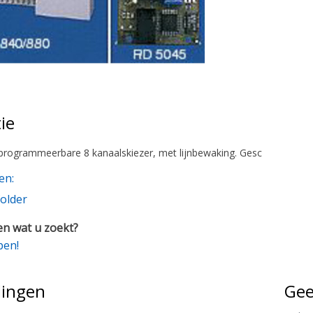
ie
programmeerbare 8 kanaalskiezer, met lijnbewaking. Gesc
en:
older
n wat u zoekt?
pen!
lingen
Gee