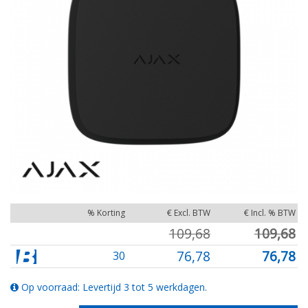
% Korting
€ Excl. BTW
€ Incl. % BTW
109,68
109,68
76,78
76,78
30
Op voorraad: Levertijd 3 tot 5 werkdagen.