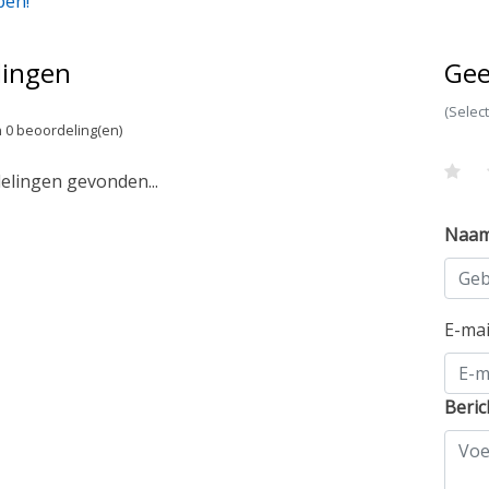
pen!
lingen
Gee
(Selec
 0 beoordeling(en)
lingen gevonden...
Naa
E-ma
Beric