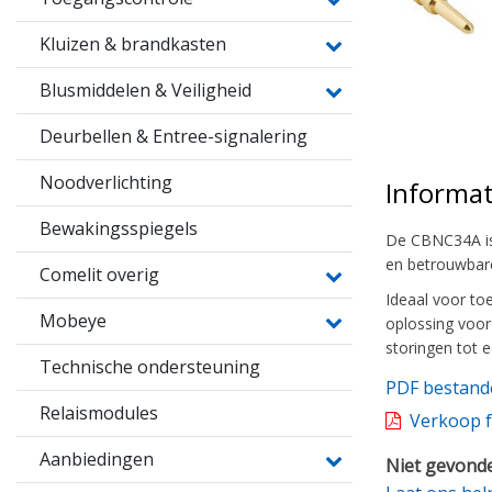
Kluizen & brandkasten
Blusmiddelen & Veiligheid
Deurbellen & Entree-signalering
Noodverlichting
Informat
Bewakingsspiegels
De CBNC34A is
en betrouwbare
Comelit overig
Ideaal voor to
Mobeye
oplossing voor
storingen tot
Technische ondersteuning
PDF bestand
Relaismodules
Verkoop f
Aanbiedingen
Niet gevonde