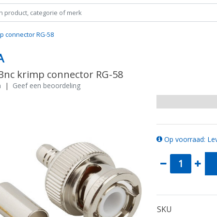
p connector RG-58
A
nc krimp connector RG-58
n
|
Geef een beoordeling
Op voorraad: Lev
SKU