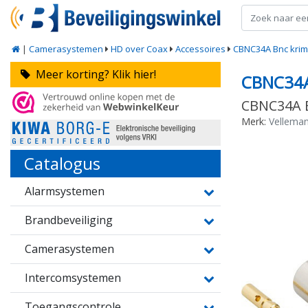
|
Camerasystemen
HD over Coax
Accessoires
CBNC34A Bnc krim
Meer korting? Klik hier!
CBNC34
CBNC34A B
Merk:
Vellema
Catalogus
Alarmsystemen
Brandbeveiliging
Camerasystemen
Intercomsystemen
Toegangscontrole