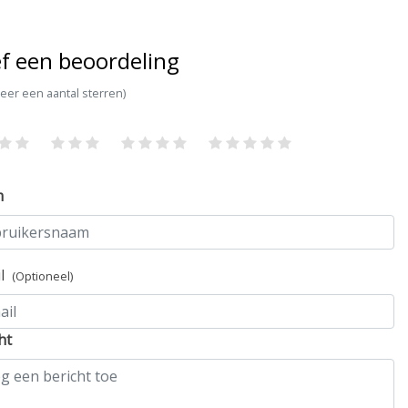
f een beoordeling
teer een aantal sterren)
m
il
(Optioneel)
ht