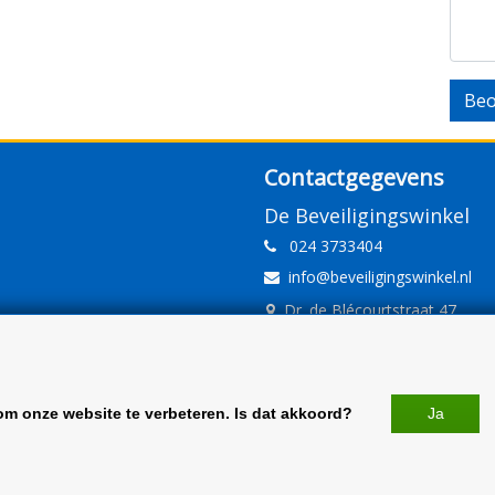
Beo
Contactgegevens
De Beveiligingswinkel
024 3733404
info@beveiligingswinkel.nl
Dr. de Blécourtstraat 47
6541DD Nijmegen
www.beveiligingswinkel.nl
KvK: 09.16.10.01
om onze website te verbeteren. Is dat akkoord?
Ja
BTW: NL 81.60.68.707.B01