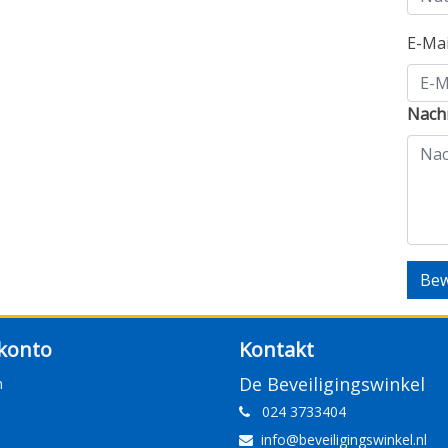
E-Ma
Nachr
Bew
konto
Kontakt
De Beveiligingswinkel
n
024 3733404
info@beveiligingswinkel.nl