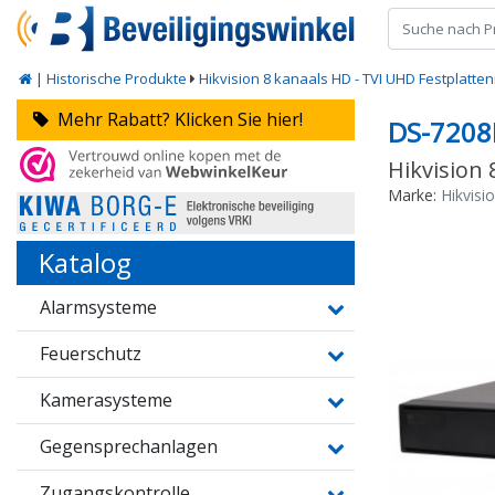
|
Historische Produkte
Hikvision 8 kanaals HD - TVI UHD Festplatte
Mehr Rabatt? Klicken Sie hier!
DS-7208
Hikvision
Marke:
Hikvisi
Katalog
Alarmsysteme
Feuerschutz
Kamerasysteme
Gegensprechanlagen
Zugangskontrolle