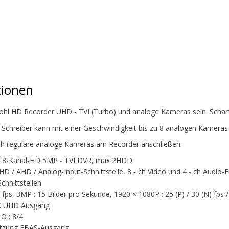
tionen
hl HD Recorder UHD - TVI (Turbo) und analoge Kameras sein. Scharfe
-Schreiber kann mit einer Geschwindigkeit bis zu 8 analogen Kameras
ch reguläre analoge Kameras am Recorder anschließen.
on 8-Kanal-HD 5MP - TVI DVR, max 2HDD
HD / AHD / Analog-Input-Schnittstelle, 8 - ch Video und 4 - ch Audio-
chnittstellen
 fps, 3MP : 15 Bilder pro Sekunde, 1920 × 1080P : 25 (P) / 30 (N) fps /
 UHD Ausgang
 O : 8/4
ützung FBAS-Ausgang