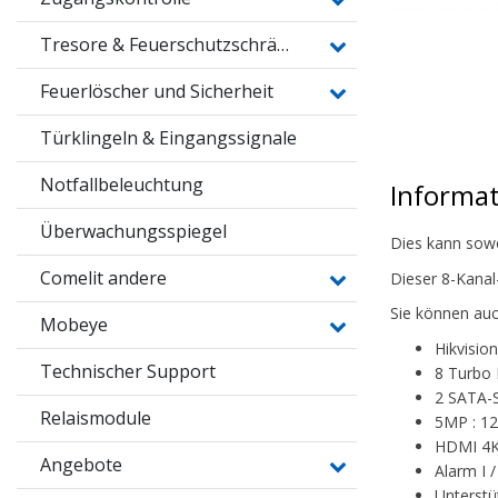
Tresore & Feuerschutzschränke
Feuerlöscher und Sicherheit
Türklingeln & Eingangssignale
Notfallbeleuchtung
Informa
Überwachungsspiegel
Dies kann sowo
Comelit andere
Dieser 8-Kanal
Sie können au
Mobeye
Hikvisi
Technischer Support
8 Turbo 
2 SATA-S
Relaismodule
5MP : 12
HDMI 4K
Angebote
Alarm I /
Unterst