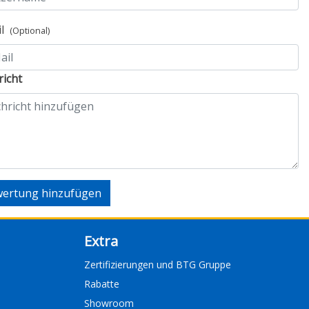
il
(Optional)
icht
ertung hinzufügen
Extra
Zertifizierungen und BTG Gruppe
Rabatte
Showroom