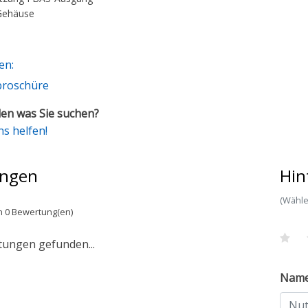
Gehäuse
en:
broschüre
en was Sie suchen?
ns helfen!
ngen
Hin
(Wähle
n 0 Bewertung(en)
tungen gefunden...
Nam