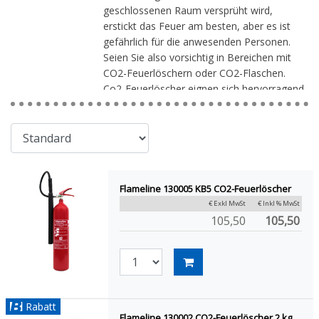
geschlossenen Raum versprüht wird,
erstickt das Feuer am besten, aber es ist
gefährlich für die anwesenden Personen.
Seien Sie also vorsichtig in Bereichen mit
CO2-Feuerlöschern oder CO2-Flaschen.
Co2-Feuerlöscher eignen sich hervorragend
für den Einsatz in Computerräumen und
Technikräumen mit vielen Geräten.
Flameline 130005 KB5 CO2-Feuerlöscher
€ Exkl MwSt
€ Inkl % MwSt
105,50
105,50
Rabatt
Flameline 130002 CO2-Feuerlöscher 2 kg