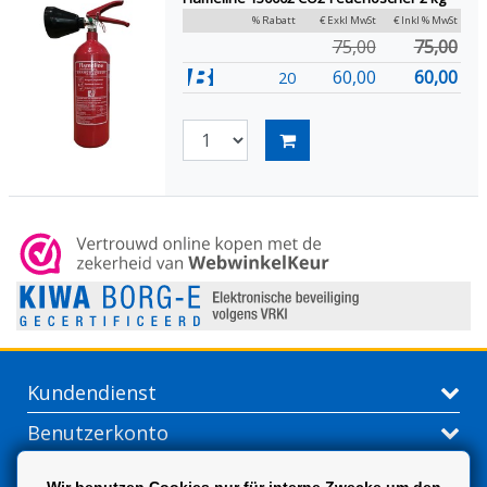
% Rabatt
€ Exkl MwSt
€ Inkl % MwSt
75,00
75,00
60,00
60,00
20
Kundendienst
Benutzerkonto
Kontakt