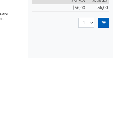
€ Exkl MwSt
€ Inkl % MwSt
56,00
56,00
nserer
en.