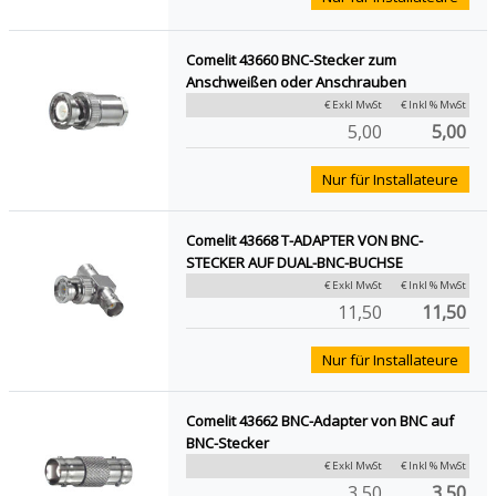
Comelit 43660 BNC-Stecker zum
Anschweißen oder Anschrauben
€ Exkl MwSt
€ Inkl % MwSt
5,00
5,00
Nur für Installateure
Comelit 43668 T-ADAPTER VON BNC-
STECKER AUF DUAL-BNC-BUCHSE
€ Exkl MwSt
€ Inkl % MwSt
11,50
11,50
Nur für Installateure
Comelit 43662 BNC-Adapter von BNC auf
BNC-Stecker
€ Exkl MwSt
€ Inkl % MwSt
3,50
3,50