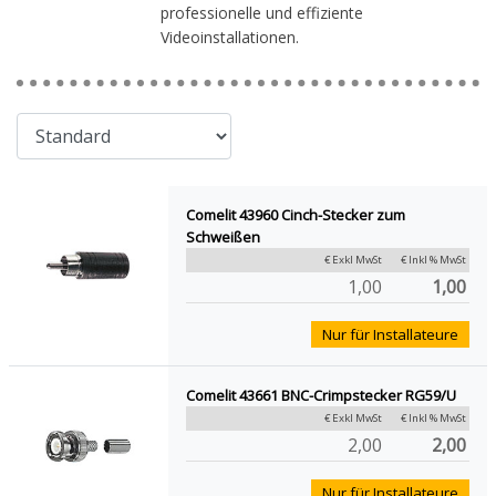
professionelle und effiziente
Videoinstallationen.
Comelit 43960 Cinch-Stecker zum
Schweißen
€ Exkl MwSt
€ Inkl % MwSt
1,00
1,00
Nur für Installateure
Comelit 43661 BNC-Crimpstecker RG59/U
€ Exkl MwSt
€ Inkl % MwSt
2,00
2,00
Nur für Installateure