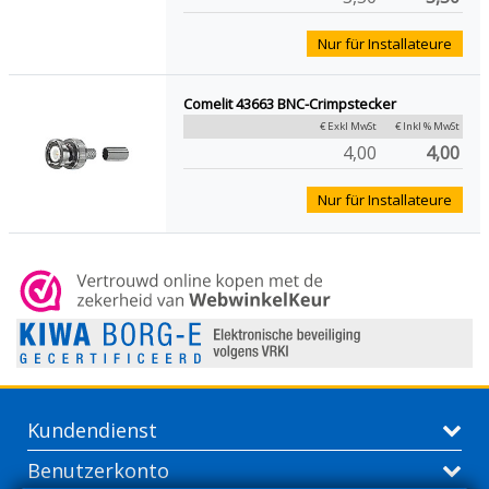
Nur für Installateure
Comelit 43663 BNC-Crimpstecker
€ Exkl MwSt
€ Inkl % MwSt
4,00
4,00
Nur für Installateure
Kundendienst
Benutzerkonto