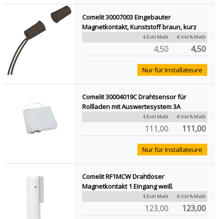
Comelit 30007003 Eingebauter
Magnetkontakt, Kunststoff braun, kurz
€ Exkl MwSt
€ Inkl % MwSt
4,50
4,50
Nur für Installateure
Comelit 30004019C Drahtsensor für
Rollladen mit Auswertesystem 3A
€ Exkl MwSt
€ Inkl % MwSt
111,00
111,00
Nur für Installateure
Comelit RF1MCW Drahtloser
Magnetkontakt 1 Eingang weiß
€ Exkl MwSt
€ Inkl % MwSt
123,00
123,00