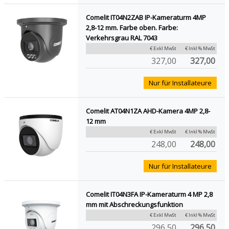
Comelit IT04N2ZAB IP-Kameraturm 4MP
2,8-12 mm. Farbe oben. Farbe:
Verkehrsgrau RAL 7043
€ Exkl MwSt
€ Inkl % MwSt
327,00
327,00
Nur für Installateure
Comelit AT04N1ZA AHD-Kamera 4MP 2,8-
12 mm
€ Exkl MwSt
€ Inkl % MwSt
248,00
248,00
Nur für Installateure
Comelit IT04N3FA IP-Kameraturm 4 MP 2,8
mm mit Abschreckungsfunktion
€ Exkl MwSt
€ Inkl % MwSt
296,50
296,50