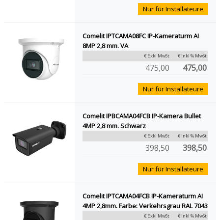
Nur für Installateure
Comelit IPTCAMA08FC IP-Kameraturm AI
8MP 2,8 mm. VA
€ Exkl MwSt
€ Inkl % MwSt
475,00
475,00
Nur für Installateure
Comelit IPBCAMA04FCB IP-Kamera Bullet
4MP 2,8 mm. Schwarz
€ Exkl MwSt
€ Inkl % MwSt
398,50
398,50
Nur für Installateure
Comelit IPTCAMA04FCB IP-Kameraturm AI
4MP 2,8mm. Farbe: Verkehrsgrau RAL 7043
€ Exkl MwSt
€ Inkl % MwSt