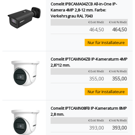
Comelit IPBCAMA04ZCB All-in-One IP-
Kamera 4MP 2,8-12 mm. Farbe:
Verkehrsgrau RAL 7043
€ Exkl MwSt
€ Inkl % MwSt
464,50
464,50
Nur für Installateure
Comelit IPTCAMN04ZB IP-Kameraturm 4MP
2,8?12 mm.
€ Exkl MwSt
€ Inkl % MwSt
355,00
355,00
Nur für Installateure
Comelit IPTCAMN08FB IP-Kameraturm 8MP
2,8 mm.
€ Exkl MwSt
€ Inkl % MwSt
393,00
393,00