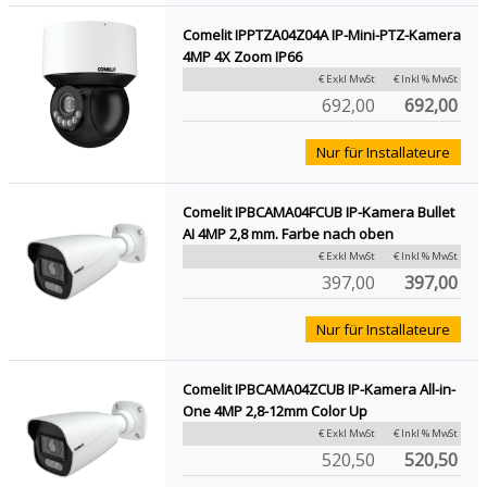
Comelit IPPTZA04Z04A IP-Mini-PTZ-Kamera
4MP 4X Zoom IP66
€ Exkl MwSt
€ Inkl % MwSt
692,00
692,00
Nur für Installateure
Comelit IPBCAMA04FCUB IP-Kamera Bullet
AI 4MP 2,8 mm. Farbe nach oben
€ Exkl MwSt
€ Inkl % MwSt
397,00
397,00
Nur für Installateure
Comelit IPBCAMA04ZCUB IP-Kamera All-in-
One 4MP 2,8-12mm Color Up
€ Exkl MwSt
€ Inkl % MwSt
520,50
520,50