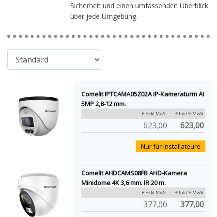
Sicherheit und einen umfassenden Überblick
über jede Umgebung.
Comelit IPTCAMA05Z02A IP-Kameraturm AI
5MP 2,8-12 mm.
€ Exkl MwSt
€ Inkl % MwSt
623,00
623,00
Nur für Installateure
Comelit AHDCAMS08FB AHD-Kamera
Minidome 4K 3,6 mm. IR 20 m.
€ Exkl MwSt
€ Inkl % MwSt
377,00
377,00