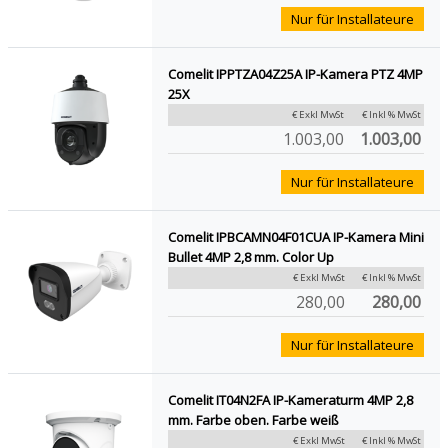
Nur für Installateure
Comelit IPPTZA04Z25A IP-Kamera PTZ 4MP
25X
€ Exkl MwSt
€ Inkl % MwSt
1.003,00
1.003,00
Nur für Installateure
Comelit IPBCAMN04F01CUA IP-Kamera Mini
Bullet 4MP 2,8 mm. Color Up
€ Exkl MwSt
€ Inkl % MwSt
280,00
280,00
Nur für Installateure
Comelit IT04N2FA IP-Kameraturm 4MP 2,8
mm. Farbe oben. Farbe weiß
€ Exkl MwSt
€ Inkl % MwSt