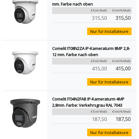
mm. Farbe nach oben
€ Exkl MwSt
€ Inkl % MwSt
315,50
315,50
Nur für Installateure
Comelit IT08N2ZA IP-Kameraturm 8MP 2,8-
12 mm. Farbe nach oben
€ Exkl MwSt
€ Inkl % MwSt
415,00
415,00
Nur für Installateure
Comelit IT04N2FAB IP-Kameraturm 4MP
2,8mm. Farbe: Verkehrsgrau RAL 7043
€ Exkl MwSt
€ Inkl % MwSt
187,50
187,50
Nur für Installateure