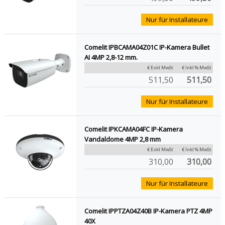
Nur für Installateure
Comelit IPBCAMA04Z01C IP-Kamera Bullet
AI 4MP 2,8-12 mm.
€ Exkl MwSt
€ Inkl % MwSt
511,50
511,50
Nur für Installateure
Comelit IPKCAMA04FC IP-Kamera
Vandaldome 4MP 2,8 mm
€ Exkl MwSt
€ Inkl % MwSt
310,00
310,00
Nur für Installateure
Comelit IPPTZA04Z40B IP-Kamera PTZ 4MP
40X