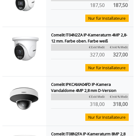
187,50
187,50
Nur für Installateure
Comelit IT04N2ZA IP-Kameraturm 4MP 2,8-
12 mm. Farbe oben. Farbe weiß
€ Exkl MwSt
€ Inkl % MwSt
327,00
327,00
Nur für Installateure
Comelit IPKCAMA04FD IP-Kamera
Vandaldome 4MP 2,8 mm D-Version
€ Exkl MwSt
€ Inkl % MwSt
318,00
318,00
Nur für Installateure
Comelit IT08N2FA IP-Kameraturm 8MP 2,8