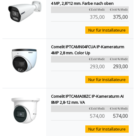
4 MP, 2,8?12 mm. Farbe nach oben
€ Exkl MwSt
€ Inkl % MwSt
375,00
375,00
Nur für Installateure
Comelit IPTCAMN04FCUA IP-Kameraturm
4MP 2,8 mm. Color Up
€ Exkl MwSt
€ Inkl % MwSt
293,00
293,00
Nur für Installateure
Comelit IPTCAMA08ZC IP-Kameraturm AI
8MP 2,8-12 mm. VA
€ Exkl MwSt
€ Inkl % MwSt
574,00
574,00
Nur für Installateure