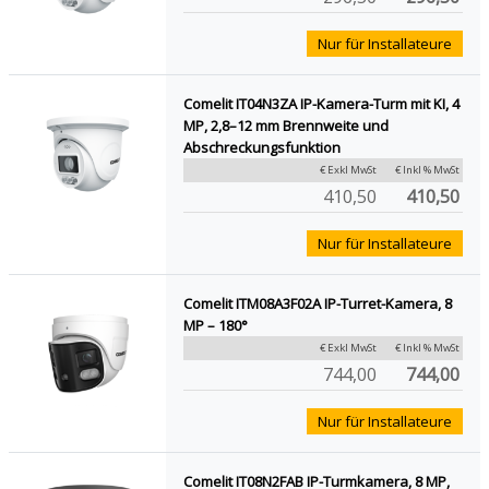
Nur für Installateure
Comelit IT04N3ZA IP-Kamera-Turm mit KI, 4
MP, 2,8–12 mm Brennweite und
Abschreckungsfunktion
€ Exkl MwSt
€ Inkl % MwSt
410,50
410,50
Nur für Installateure
Comelit ITM08A3F02A IP-Turret-Kamera, 8
MP – 180°
€ Exkl MwSt
€ Inkl % MwSt
744,00
744,00
Nur für Installateure
Comelit IT08N2FAB IP-Turmkamera, 8 MP,