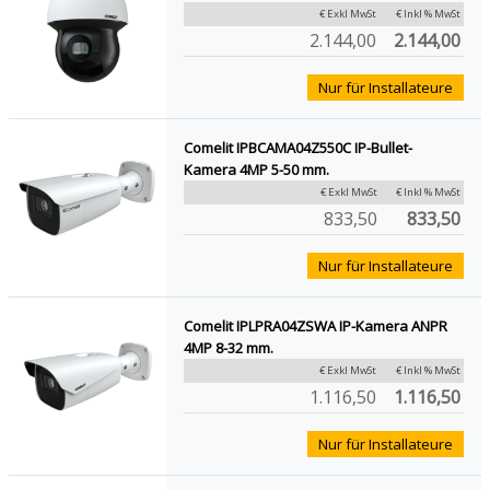
€ Exkl MwSt
€ Inkl % MwSt
2.144,00
2.144,00
Nur für Installateure
Comelit IPBCAMA04Z550C IP-Bullet-
Kamera 4MP 5-50 mm.
€ Exkl MwSt
€ Inkl % MwSt
833,50
833,50
Nur für Installateure
Comelit IPLPRA04ZSWA IP-Kamera ANPR
4MP 8-32 mm.
€ Exkl MwSt
€ Inkl % MwSt
1.116,50
1.116,50
Nur für Installateure