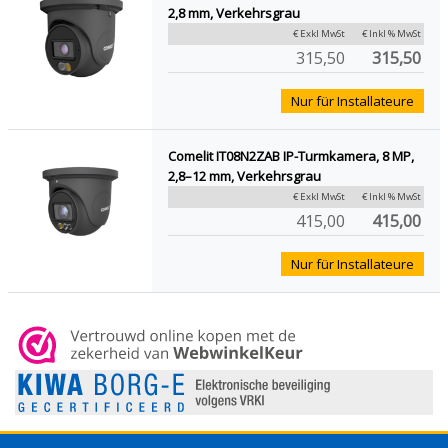
2,8 mm, Verkehrsgrau
€ Exkl MwSt
€ Inkl % MwSt
315,50
315,50
Nur für Installateure
Comelit IT08N2ZAB IP-Turmkamera, 8 MP,
2,8–12 mm, Verkehrsgrau
€ Exkl MwSt
€ Inkl % MwSt
415,00
415,00
Nur für Installateure