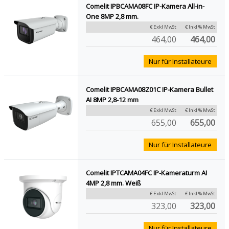
Comelit IPBCAMA08FC IP-Kamera All-in-
One 8MP 2,8 mm.
€ Exkl MwSt
€ Inkl % MwSt
464,00
464,00
Nur für Installateure
Comelit IPBCAMA08Z01C IP-Kamera Bullet
AI 8MP 2,8-12 mm
€ Exkl MwSt
€ Inkl % MwSt
655,00
655,00
Nur für Installateure
Comelit IPTCAMA04FC IP-Kameraturm AI
4MP 2,8 mm. Weiß
€ Exkl MwSt
€ Inkl % MwSt
323,00
323,00
Nur für Installateure