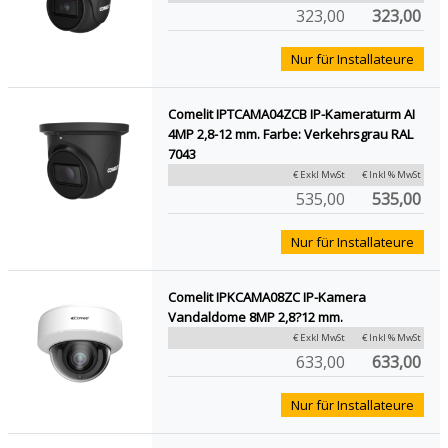
323,00
323,00
Nur für Installateure
Comelit IPTCAMA04ZCB IP-Kameraturm AI
4MP 2,8-12 mm. Farbe: Verkehrsgrau RAL
7043
€ Exkl MwSt
€ Inkl % MwSt
535,00
535,00
Nur für Installateure
Comelit IPKCAMA08ZC IP-Kamera
Vandaldome 8MP 2,8?12 mm.
€ Exkl MwSt
€ Inkl % MwSt
633,00
633,00
Nur für Installateure