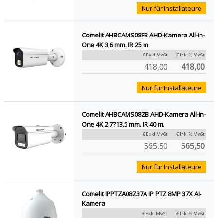
Nur für Installateure
Comelit AHBCAMS08FB AHD-Kamera All-in-
One 4K 3,6 mm. IR 25 m
€ Exkl MwSt
€ Inkl % MwSt
418,00
418,00
Nur für Installateure
Comelit AHBCAMS08ZB AHD-Kamera All-in-
One 4K 2,7?13,5 mm. IR 40 m.
€ Exkl MwSt
€ Inkl % MwSt
565,50
565,50
Nur für Installateure
Comelit IPPTZA08Z37A IP PTZ 8MP 37X AI-
Kamera
€ Exkl MwSt
€ Inkl % MwSt