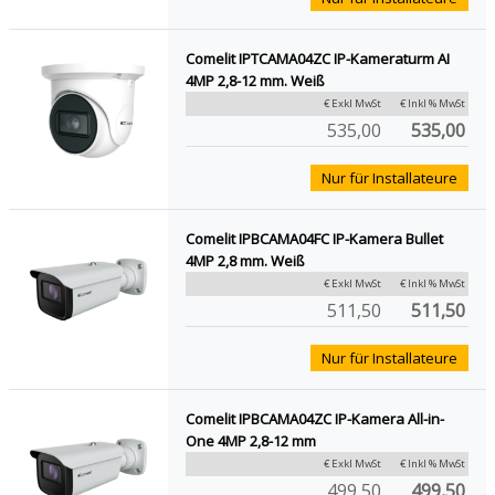
Comelit IPTCAMA04ZC IP-Kameraturm AI
4MP 2,8-12 mm. Weiß
€ Exkl MwSt
€ Inkl % MwSt
535,00
535,00
Nur für Installateure
Comelit IPBCAMA04FC IP-Kamera Bullet
4MP 2,8 mm. Weiß
€ Exkl MwSt
€ Inkl % MwSt
511,50
511,50
Nur für Installateure
Comelit IPBCAMA04ZC IP-Kamera All-in-
One 4MP 2,8-12 mm
€ Exkl MwSt
€ Inkl % MwSt
499,50
499,50