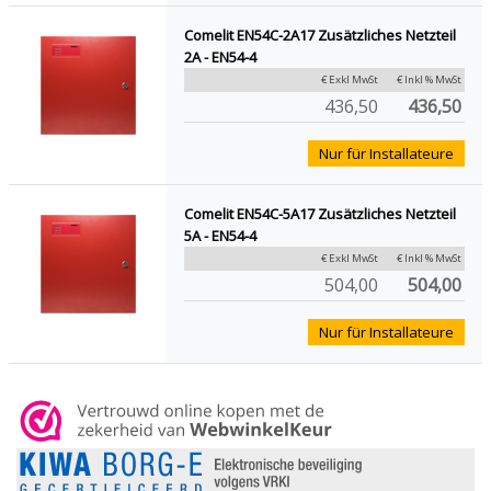
Comelit EN54C-2A17 Zusätzliches Netzteil
2A - EN54-4
€ Exkl MwSt
€ Inkl % MwSt
436,50
436,50
Nur für Installateure
Comelit EN54C-5A17 Zusätzliches Netzteil
5A - EN54-4
€ Exkl MwSt
€ Inkl % MwSt
504,00
504,00
Nur für Installateure