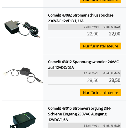
Comelit 43082 Stromanschlussbuchse
230VAC 12VDC/1,33A
€ Exkl MwSt
€ Inkl % MwSt
22,00
22,00
Nur für Installateure
Comelit 43012 Spannungswandler 24VAC
auf 12VDC/05A
€ Exkl MwSt
€ Inkl % MwSt
28,50
28,50
Nur für Installateure
Comelit 43015 Stromversorgung DIN-
Schiene Eingang 230VAC Ausgang
12VDC/1,5A
€ Exkl MwSt
€ Inkl % MwSt