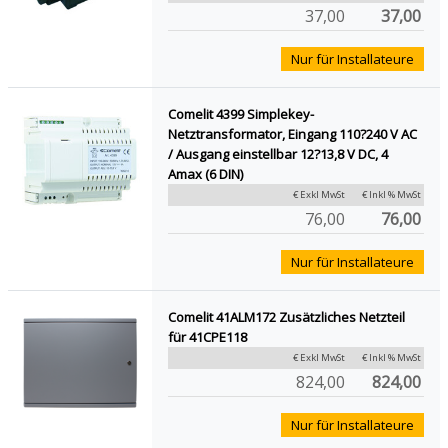
37,00
37,00
Nur für Installateure
Comelit 4399 Simplekey-
Netztransformator, Eingang 110?240 V AC
/ Ausgang einstellbar 12?13,8 V DC, 4
Amax (6 DIN)
€ Exkl MwSt
€ Inkl % MwSt
76,00
76,00
Nur für Installateure
Comelit 41ALM172 Zusätzliches Netzteil
für 41CPE118
€ Exkl MwSt
€ Inkl % MwSt
824,00
824,00
Nur für Installateure