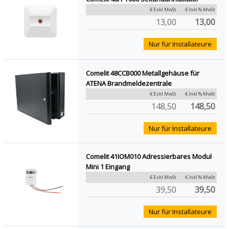
€ Exkl MwSt
€ Inkl % MwSt
13,00
13,00
Nur für Installateure
Comelit 48CCB000 Metallgehäuse für
ATENA Brandmeldezentrale
€ Exkl MwSt
€ Inkl % MwSt
148,50
148,50
Nur für Installateure
Comelit 41IOM010 Adressierbares Modul
Mini 1 Eingang
€ Exkl MwSt
€ Inkl % MwSt
39,50
39,50
Nur für Installateure