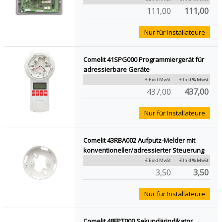
111,00
111,00
Nur für Installateure
Comelit 41SPG000 Programmiergerät für
adressierbare Geräte
€ Exkl MwSt
€ Inkl % MwSt
437,00
437,00
Nur für Installateure
Comelit 43RBA002 Aufputz-Melder mit
konventioneller/adressierter Steuerung
€ Exkl MwSt
€ Inkl % MwSt
3,50
3,50
Nur für Installateure
Comelit 48FPT000 Sekundärindikator