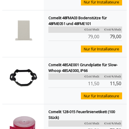
Nur für Installateure
Comelit 48FMA03 Bodenstütze für
48FME051 und 48FME101
€ Exkl MwSt
€ Inkl % MwSt
79,00
79,00
Nur für Installateure
Comelit 48SAE001 Grundplatte für Slow-
Whoop 48SAE000, IP66
€ Exkl MwSt
€ Inkl % MwSt
11,50
11,50
Nur für Installateure
Comelit 128-015 Feuerlinienetikett (100
Stück)
€ Exkl MwSt
€ Inkl % MwSt