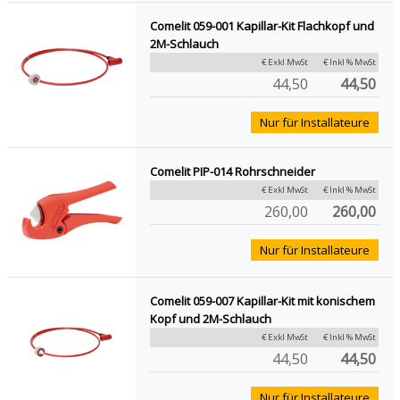
Comelit 059-001 Kapillar-Kit Flachkopf und
2M-Schlauch
€ Exkl MwSt
€ Inkl % MwSt
44,50
44,50
Nur für Installateure
Comelit PIP-014 Rohrschneider
€ Exkl MwSt
€ Inkl % MwSt
260,00
260,00
Nur für Installateure
Comelit 059-007 Kapillar-Kit mit konischem
Kopf und 2M-Schlauch
€ Exkl MwSt
€ Inkl % MwSt
44,50
44,50
Nur für Installateure