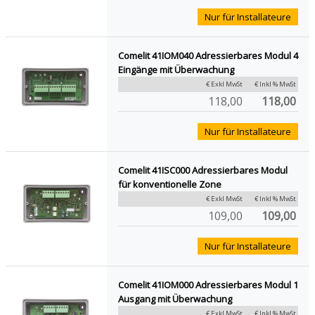
Nur für Installateure
Comelit 41IOM040 Adressierbares Modul 4
Eingänge mit Überwachung
€ Exkl MwSt
€ Inkl % MwSt
118,00
118,00
Nur für Installateure
Comelit 41ISC000 Adressierbares Modul
für konventionelle Zone
€ Exkl MwSt
€ Inkl % MwSt
109,00
109,00
Nur für Installateure
Comelit 41IOM000 Adressierbares Modul 1
Ausgang mit Überwachung
€ Exkl MwSt
€ Inkl % MwSt