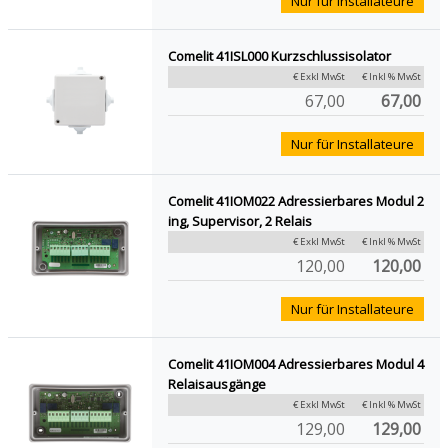
Nur für Installateure
Comelit 41ISL000 Kurzschlussisolator
€ Exkl MwSt
€ Inkl % MwSt
67,00
67,00
Nur für Installateure
Comelit 41IOM022 Adressierbares Modul 2
ing, Supervisor, 2 Relais
€ Exkl MwSt
€ Inkl % MwSt
120,00
120,00
Nur für Installateure
Comelit 41IOM004 Adressierbares Modul 4
Relaisausgänge
€ Exkl MwSt
€ Inkl % MwSt
129,00
129,00