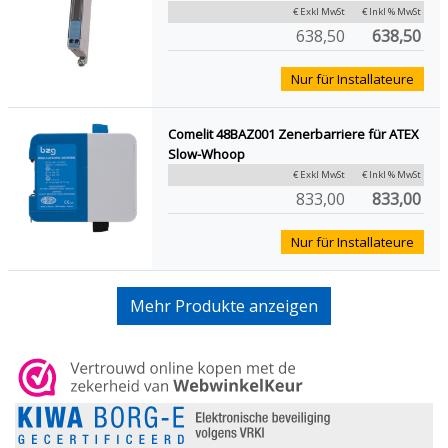
€ Exkl MwSt
€ Inkl % MwSt
638,50
638,50
Nur für Installateure
Comelit 48BAZ001 Zenerbarriere für ATEX
Slow-Whoop
€ Exkl MwSt
€ Inkl % MwSt
833,00
833,00
Nur für Installateure
Mehr Produkte anzeigen