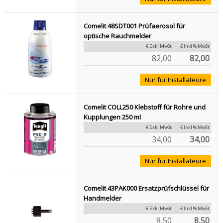
Comelit 48SDT001 Prüfaerosol für
optische Rauchmelder
€ Exkl MwSt
€ Inkl % MwSt
82,00
82,00
Nur für Installateure
Comelit COLL250 Klebstoff für Rohre und
Kupplungen 250 ml
€ Exkl MwSt
€ Inkl % MwSt
34,00
34,00
Nur für Installateure
Comelit 43PAK000 Ersatzprüfschlüssel für
Handmelder
€ Exkl MwSt
€ Inkl % MwSt
8,50
8,50