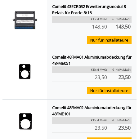
Comelit 43ECR032 Erweiterungsmodul 8
Relais für Eracle 8/16
€ Exkl MwSt
€ Inkl % MwSt
143,50
143,50
Nur für Installateure
Comelit 48FMA01 Aluminiumabdeckung für
48FME051
€ Exkl MwSt
€ Inkl % MwSt
23,50
23,50
Nur für Installateure
Comelit 48FMA02 Aluminiumabdeckung für
48FME101
€ Exkl MwSt
€ Inkl % MwSt
23,50
23,50