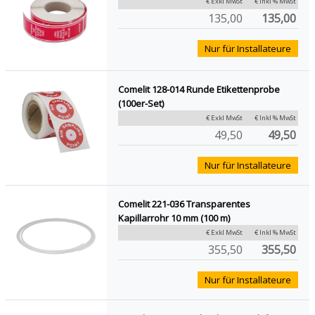
€ Exkl MwSt
€ Inkl % MwSt
135,00
135,00
Nur für Installateure
Comelit 128-014 Runde Etikettenprobe
(100er-Set)
€ Exkl MwSt
€ Inkl % MwSt
49,50
49,50
Nur für Installateure
Comelit 221-036 Transparentes
Kapillarrohr 10 mm (100 m)
€ Exkl MwSt
€ Inkl % MwSt
355,50
355,50
Nur für Installateure