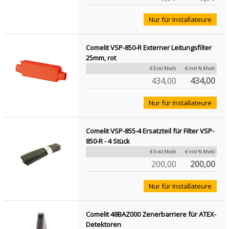
Nur für Installateure
Comelit VSP-850-R Externer Leitungsfilter
25mm, rot
€ Exkl MwSt
€ Inkl % MwSt
434,00
434,00
Nur für Installateure
Comelit VSP-855-4 Ersatzteil für Filter VSP-
850-R - 4 Stück
€ Exkl MwSt
€ Inkl % MwSt
200,00
200,00
Nur für Installateure
Comelit 48BAZ000 Zenerbarriere für ATEX-
Detektoren