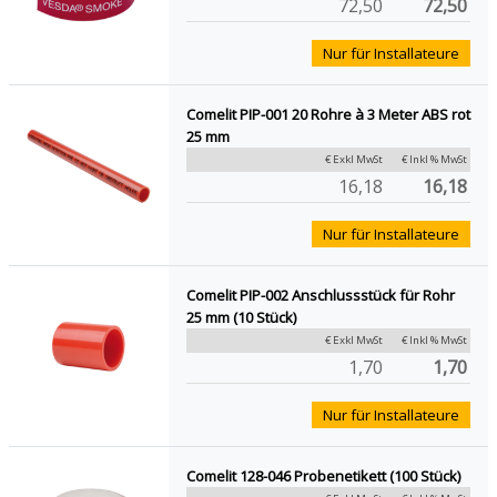
72,50
72,50
Nur für Installateure
Comelit PIP-001 20 Rohre à 3 Meter ABS rot
25 mm
€ Exkl MwSt
€ Inkl % MwSt
16,18
16,18
Nur für Installateure
Comelit PIP-002 Anschlussstück für Rohr
25 mm (10 Stück)
€ Exkl MwSt
€ Inkl % MwSt
1,70
1,70
Nur für Installateure
Comelit 128-046 Probenetikett (100 Stück)