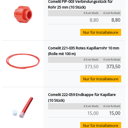
Comelit PIP-003 Verbindungsstück für
Rohr 25 mm (10 Stück)
€ Exkl MwSt
€ Inkl % MwSt
8,80
8,80
Nur für Installateure
Comelit 221-035 Rotes Kapillarrohr 10 mm
(Rolle mit 100 m)
€ Exkl MwSt
€ Inkl % MwSt
373,50
373,50
Nur für Installateure
Comelit 222-059 Endkappe für Kapillare
(10 Stück)
€ Exkl MwSt
€ Inkl % MwSt
15,00
15,00
Nur für Installateure