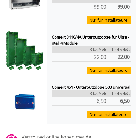
99,00
99,00
Nur für Installateure
Comelit 3110/4A Unterputzdose für Ultra -
iKall 4 Module
€ Exkl MwSt
€ Inkl % MwSt
22,00
22,00
Nur für Installateure
Comelit 4517 Unterputzdose 503 universal
€ Exkl MwSt
€ Inkl % MwSt
6,50
6,50
Nur für Installateure