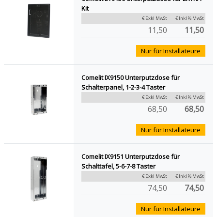
Kit
€ Exkl MwSt
€ Inkl % MwSt
11,50
11,50
Nur für Installateure
Comelit IX9150 Unterputzdose für
Schalterpanel, 1-2-3-4 Taster
€ Exkl MwSt
€ Inkl % MwSt
68,50
68,50
Nur für Installateure
Comelit IX9151 Unterputzdose für
Schalttafel, 5-6-7-8 Taster
€ Exkl MwSt
€ Inkl % MwSt
74,50
74,50
Nur für Installateure