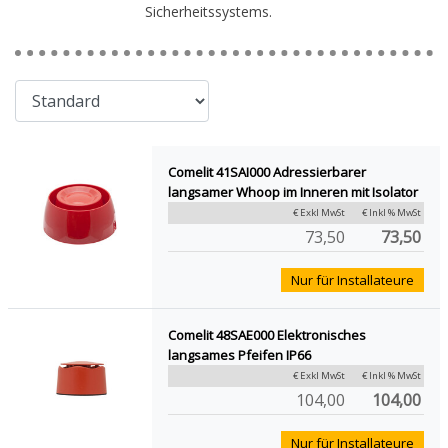
Sicherheitssystems.
Comelit 41SAI000 Adressierbarer
langsamer Whoop im Inneren mit Isolator
€ Exkl MwSt
€ Inkl % MwSt
73,50
73,50
Nur für Installateure
Comelit 48SAE000 Elektronisches
langsames Pfeifen IP66
€ Exkl MwSt
€ Inkl % MwSt
104,00
104,00
Nur für Installateure