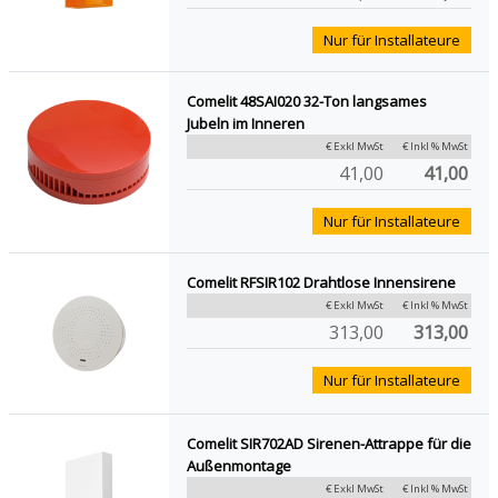
Nur für Installateure
Comelit 48SAI020 32-Ton langsames
Jubeln im Inneren
€ Exkl MwSt
€ Inkl % MwSt
41,00
41,00
Nur für Installateure
Comelit RFSIR102 Drahtlose Innensirene
€ Exkl MwSt
€ Inkl % MwSt
313,00
313,00
Nur für Installateure
Comelit SIR702AD Sirenen-Attrappe für die
Außenmontage
€ Exkl MwSt
€ Inkl % MwSt