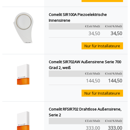
Comelit SIR100A Piezoelektrische
Innensirene
€ Exkl MwSt
€ Inkl % MwSt
34,50
34,50
Nur für Installateure
Comelit SIR702AW Außensirene Serie 700
Grad 2, weiß
€ Exkl MwSt
€ Inkl % MwSt
144,50
144,50
Nur für Installateure
Comelit RFSIR702 Drahtlose Außensirene,
Serie 2
€ Exkl MwSt
€ Inkl % MwSt
333,00
333,00