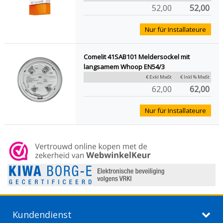
52,00
52,00
Nur für Installateure
Comelit 41SAB101 Meldersockel mit
langsamem Whoop EN54/3
€ Exkl MwSt
€ Inkl % MwSt
62,00
62,00
Nur für Installateure
Kundendienst