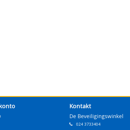
konto
Kontakt
De Beveiligingswinkel
n
024 3733404