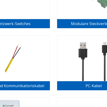
etzwerk-Switches
Modulare Steckverb
nd Kommunikationskabel
PC-Kabel