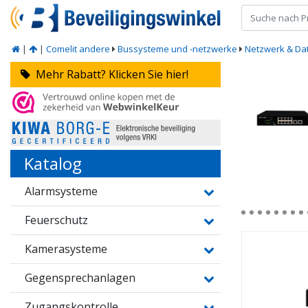
|
|
Comelit andere
Bussysteme und -netzwerke
Netzwerk & Da
Mehr Rabatt? Klicken Sie hier!
Katalog
Alarmsysteme
Feuerschutz
Kamerasysteme
Gegensprechanlagen
Zugangskontrolle