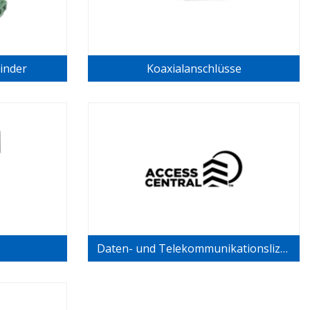
inder
Koaxialanschlüsse
Daten- und Telekommunikationslizenzen