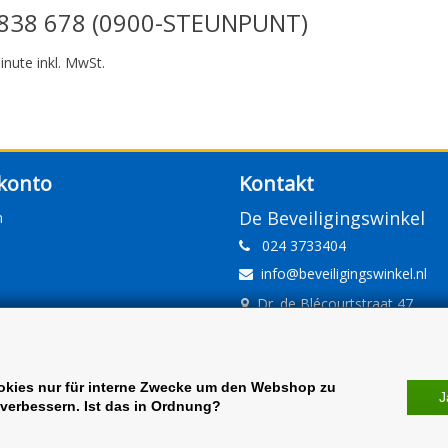
838 678 (0900-STEUNPUNT)
inute inkl. MwSt.
konto
Kontakt
De Beveiligingswinkel
n
024 3733404
info@beveiligingswinkel.nl
Dr. de Blécourtstraat 47
6541DD Nijmegen
www.beveiligingswinkel.nl
KvK: 09.16.10.01
okies nur für interne Zwecke um den Webshop zu
J
verbessern. Ist das in Ordnung?
BTW: NL 81.60.68.707.B01