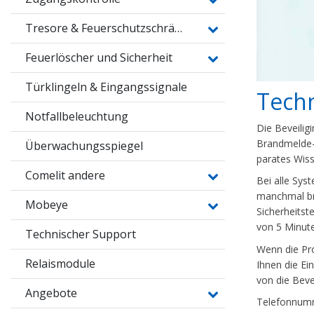
Tresore & Feuerschutzschränke
Feuerlöscher und Sicherheit
Türklingeln & Eingangssignale
Techn
Notfallbeleuchtung
Die Beveilig
Brandmelde-P
Überwachungsspiegel
parates Wiss
Comelit andere
Bei alle Sys
manchmal br
Mobeye
Sicherheitst
von 5 Minut
Technischer Support
Wenn die Pr
Relaismodule
Ihnen die Ei
von die Beve
Angebote
Telefonnumm