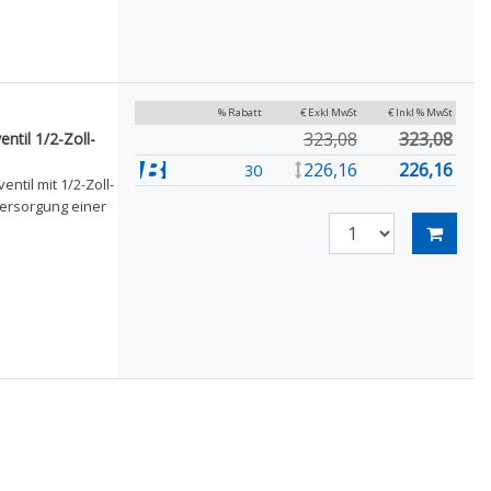
% Rabatt
€ Exkl MwSt
€ Inkl % MwSt
323,08
323,08
til 1/2-Zoll-
226,16
226,16
30
til mit 1/2-Zoll-
versorgung einer