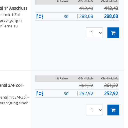
% Rabatt
€ Exkl MwSt
€ Inkl % MwSt
412,40
412,40
l 1" Anschluss
l mit 1-Zoll-
288,68
288,68
30
versorgung in
er Ferne zu
% Rabatt
€ Exkl MwSt
€ Inkl % MwSt
361,32
361,32
til 3/4-Zoll-
252,92
252,92
30
til mit 3/4-Zoll-
versorgung einer