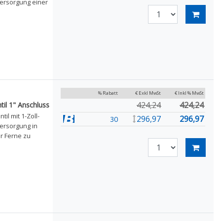
versorgung einer
% Rabatt
€ Exkl MwSt
€ Inkl % MwSt
424,24
424,24
il 1" Anschluss
l mit 1-Zoll-
296,97
296,97
30
versorgung in
er Ferne zu