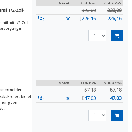
% Rabatt
€ Exkl MwSt
€ Inkl % MwSt
323,08
323,08
til 1/2-Zoll-
226,16
226,16
30
til mit 1/2-Zoll-
versorgung in
% Rabatt
€ Exkl MwSt
€ Inkl % MwSt
67,18
67,18
assermelder
aksProtect bietet
47,03
47,03
30
ennung von
...