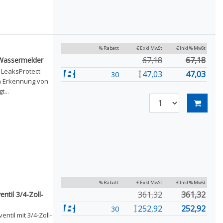
% Rabatt
€ Exkl MwSt
€ Inkl % MwSt
67,18
67,18
 Wassermelder
 LeaksProtect
47,03
47,03
30
en Erkennung von
...
% Rabatt
€ Exkl MwSt
€ Inkl % MwSt
361,32
361,32
til 3/4-Zoll-
252,92
252,92
30
til mit 3/4-Zoll-