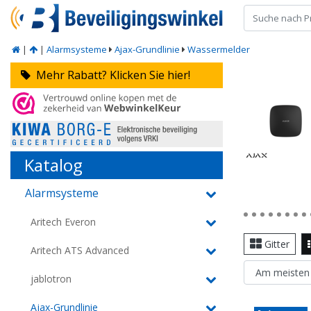
|
|
Alarmsysteme
Ajax-Grundlinie
Wassermelder
Mehr Rabatt? Klicken Sie hier!
Katalog
Alarmsysteme
Aritech Everon
Gitter
Aritech ATS Advanced
jablotron
Ajax-Grundlinie