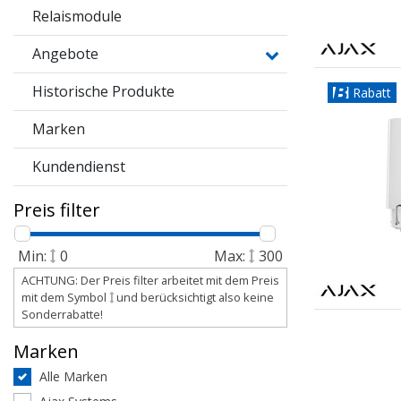
Relaismodule
Angebote
Historische Produkte
Rabatt
Marken
Kundendienst
Preis filter
Min:
0
Max:
300
ACHTUNG: Der Preis filter arbeitet mit dem Preis
mit dem Symbol
und berücksichtigt also keine
Sonderrabatte!
Marken
Alle Marken