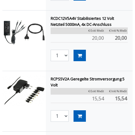
RCDC12V5A4V Stabilisiertes 12 Volt
Netzteil 5000mA, 4x DC-Anschluss
€ Exkl MwSt
€ Inkl % MwSt
20,00
20,00
RCPS5V2A Geregelte Stromversorgung 5
Volt
€ Exkl MwSt
€ Inkl % MwSt
15,54
15,54