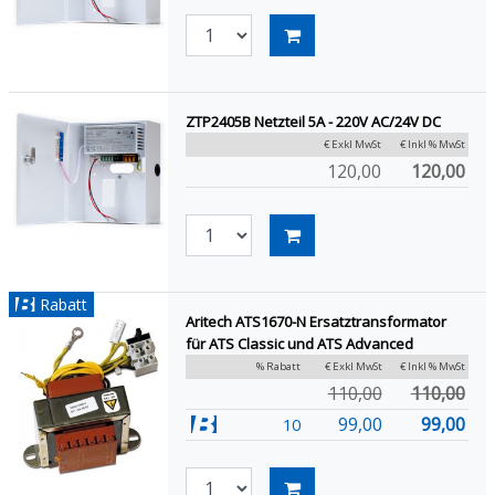
ZTP2405B Netzteil 5A - 220V AC/24V DC
€ Exkl MwSt
€ Inkl % MwSt
120,00
120,00
Rabatt
Aritech ATS1670-N Ersatztransformator
für ATS Classic und ATS Advanced
% Rabatt
€ Exkl MwSt
€ Inkl % MwSt
110,00
110,00
99,00
99,00
10