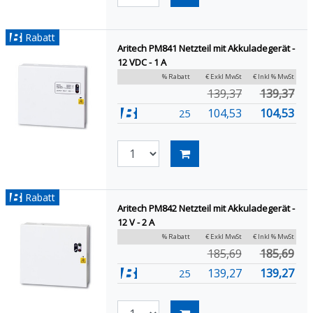
Rabatt
Aritech PM841 Netzteil mit Akkuladegerät -
12 VDC - 1 A
% Rabatt
€ Exkl MwSt
€ Inkl % MwSt
139,37
139,37
104,53
104,53
25
Rabatt
Aritech PM842 Netzteil mit Akkuladegerät -
12 V - 2 A
% Rabatt
€ Exkl MwSt
€ Inkl % MwSt
185,69
185,69
139,27
139,27
25