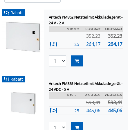
Rabatt
Aritech PM862 Netzteil mit Akkuladegerät -
24 V - 2 A
% Rabatt
€ Exkl MwSt
€ Inkl % MwSt
352,23
352,23
264,17
264,17
25
Rabatt
Aritech PM865 Netzteil mit Akkuladegerät -
24 VDC - 5 A
% Rabatt
€ Exkl MwSt
€ Inkl % MwSt
593,41
593,41
445,06
445,06
25