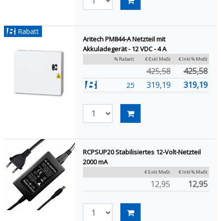
Rabatt
Aritech PM844-A Netzteil mit
Akkuladegerät - 12 VDC - 4 A
% Rabatt
€ Exkl MwSt
€ Inkl % MwSt
425,58
425,58
319,19
319,19
25
RCPSUP20 Stabilisiertes 12-Volt-Netzteil
2000 mA
€ Exkl MwSt
€ Inkl % MwSt
12,95
12,95