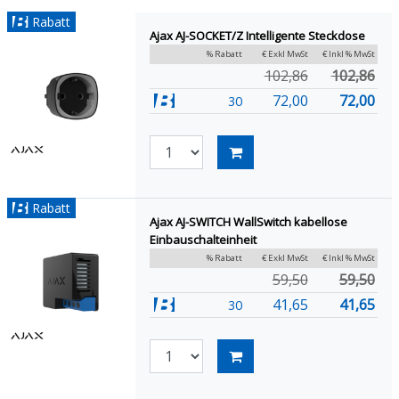
Rabatt
Ajax AJ-SOCKET/Z Intelligente Steckdose
% Rabatt
€ Exkl MwSt
€ Inkl % MwSt
102,86
102,86
72,00
72,00
30
Rabatt
Ajax AJ-SWITCH WallSwitch kabellose
Einbauschalteinheit
% Rabatt
€ Exkl MwSt
€ Inkl % MwSt
59,50
59,50
41,65
41,65
30