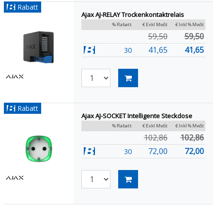
Rabatt
Ajax AJ-RELAY Trockenkontaktrelais
% Rabatt
€ Exkl MwSt
€ Inkl % MwSt
59,50
59,50
41,65
41,65
30
Rabatt
Ajax AJ-SOCKET Intelligente Steckdose
% Rabatt
€ Exkl MwSt
€ Inkl % MwSt
102,86
102,86
72,00
72,00
30