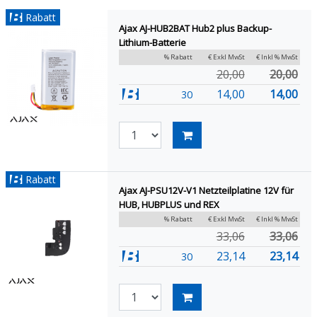
Rabatt
Ajax AJ-HUB2BAT Hub2 plus Backup-
Lithium-Batterie
% Rabatt
€ Exkl MwSt
€ Inkl % MwSt
20,00
20,00
14,00
14,00
30
Rabatt
Ajax AJ-PSU12V-V1 Netzteilplatine 12V für
HUB, HUBPLUS und REX
% Rabatt
€ Exkl MwSt
€ Inkl % MwSt
33,06
33,06
23,14
23,14
30