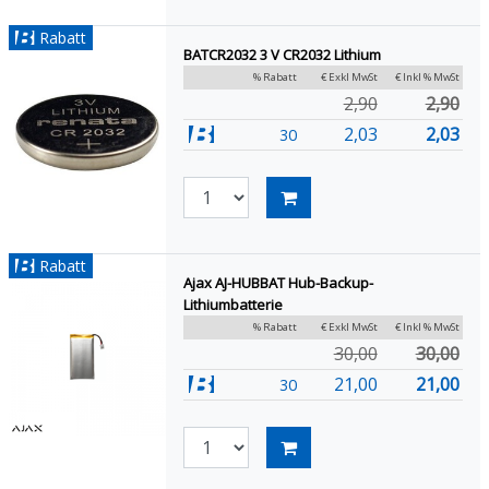
Rabatt
BATCR2032 3 V CR2032 Lithium
% Rabatt
€ Exkl MwSt
€ Inkl % MwSt
2,90
2,90
2,03
2,03
30
Rabatt
Ajax AJ-HUBBAT Hub-Backup-
Lithiumbatterie
% Rabatt
€ Exkl MwSt
€ Inkl % MwSt
30,00
30,00
21,00
21,00
30